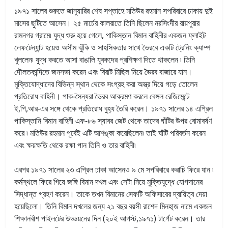
১৯৭১ সালের শুরুতে জানুয়ারির শেষ সপ্তাহে মতিউর রহমান সপরিবারে ঢাকায় দুই
মাসের ছুটিতে আসেন। ২৫ মার্চের কালরাতে তিনি ছিলেন নরসিংদীর রায়পুরার
রামনগর গ্রামে৷ যুদ্ধ শুরু হয়ে গেলে, পাকিস্তান বিমান বাহিনীর একজন ফ্লাইট
লেফটেন্যান্ট হয়েও অসীম ঝুঁকি ও সাহসিকতার সাথে ভৈরবে একটি ট্রেনিং ক্যাম্প
খুললেন৷ যুদ্ধ করতে আসা বাঙালি যুবকদের প্রশিক্ষণ দিতে থাকলেন ৷ তিনি
দৌলতকান্দিতে জনসভা করেন এবং বিরাট মিছিল নিয়ে ভৈরব বাজারে যান।
মুক্তিযোদ্ধাদের বিভিন্ন স্থান থেকে সংগ্রহ করা অস্ত্র দিয়ে গড়ে তোলেন
প্রতিরোধ বাহিনী। পাক-সৈন্যরা ভৈরব আক্রমণ করলে বেঙ্গল রেজিমেন্টে
ই,পি,আর-এর সঙ্গে থেকে প্রতিরোধ বুহ্য তৈরি করেন। ১৯৭১ সালের ১৪ এপ্রিল
পাকিস্তানি বিমান বাহিনী এফ-৮৬ স্যাবর জেট থেকে তাদের ঘাঁটির উপর বোমাবর্ষণ
করে ৷ মতিউর রহমান পূর্বেই এটি আশঙ্কা করেছিলেন৷ তাই ঘাঁটি পরিবর্তন করেন
এবং ক্ষয়ক্ষতি থেকে রক্ষা পান তিনি ও তার বাহিনী৷
এরপর ১৯৭১ সালের ২৩ এপ্রিল ঢাকা আসেনও ৯ মে সপরিবারে করাচি ফিরে যান ৷
কর্মস্থলে ফিরে গিয়ে জঙ্গি বিমান দখল এবং সেটা নিয়ে মুক্তিযুদ্ধে যোগদানের
সিদ্ধান্ত গ্রহণ করেন। তাকে তখন বিমানের সেফটি অফিসারের দ্বায়িত্ব দেয়া
হয়েছিলো। তিনি বিমান দখলের জন্য ২১ বছর বয়সী রাশেদ মিনহা্জ নামে একজন
শিক্ষানবীশ পাইলটের উড্ডয়নের দিন (২০ই আগস্ট,১৯৭১) টার্গেট করেন। তার