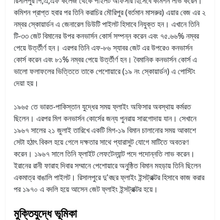
রিসালপুর পি,এ,এফ কলেজ থেকে পাইলট অফিসার হিসেবে কমিশন লাভ করেন।
কমিশন প্রাপ্ত হবার পর তিনি করাচির মৌরিপুর (বর্তমান মাসরুর) এয়ার বেজ এর ২
নম্বর স্কোয়ার্ডন এ জেনারেল ডিউটি পাইলট হিসাবে নিযুক্ত হন। এখানে তিনি
টি-৩৩ জেট বিমানের উপর কনভার্সন কোর্স সম্পন্ন করেন এবং ৭৫.৬৬% নম্বর
পেয়ে উর্ত্তীর্ণ হন। এরপর তিনি এফ-৮৬ স্যাবর জেট এর উপরেও কনভার্সন
কোর্স করেন এবং ৮১% নম্বর পেয়ে উর্ত্তীর্ণ হন। বৈমানিক কনভার্সন কোর্স এ
ভালো ফলাফলের ভিত্তিতে তাকে পেশোয়ারে (১৯ নং স্কোয়ার্ডন) এ পোস্টিং
দেয়া হয়।
১৯৬৫ তে ভারত-পাকিস্তান যুদ্ধের সময় ফ্লাইং অফিসার অবস্থায় কর্মরত
ছিলেন। এরপর মিগ কনভার্সন কোর্সের জন্য পুনরায় সারগোদায় যান। সেখানে
১৯৬৭ সালের ২১ জুলাই তারিখে একটি মিগ-১৯ বিমান চালানোর সময় আকাশে
সেটা হঠাৎ বিকল হয়ে গেলে দক্ষতার সাথে প্যারাসুট যোগে মাটিতে অবতরণ
করেন। ১৯৬৭ সালে তিনি ফ্লাইট লেফটেন্যান্ট পদে পদোন্নতি লাভ করেন।
ইরানের রানী ফারাহ দিবার সম্মানে পেশোয়ারে অনুষ্ঠিত বিমান মহড়ায় তিনি ছিলেন
একমাত্র বাঙালি পাইলট। রিসালপুরে দু'বছর ফ্লাইং ইন্সট্রাক্টর হিসাবে কাজ করার
পর ১৯৭০ এ বদলি হয়ে আসেন জেট ফ্লাইং ইন্সট্রাক্টর হয়ে।
মুক্তিযুদ্ধে ভূমিকা