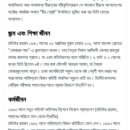
সাহসিকতা আর অসামান্য বীরত্বের স্বীকৃতিস্বরূপ যে সাতজন বীরকে বাংলাদেশের
সর্বোচ্চ সামরিক সম্মান “বীর শ্রেষ্ঠ” উপাধিতে ভূষিত করা হয় তিনি তাদের
অন্যতম।
জন্ম এবং শিক্ষা জীবন
মতিউর রহমান ১৯৪১ সালের ২৯ অক্টোবর পুরান ঢাকার ১০৯, আগা সাদেক রোডের
"মোবারক লজ"-এ জন্মগ্রহণ করেন। তার পৈতৃক নিবাস নরসিংদী জেলার রায়পুরা
থানার রামনগর গ্রামে। যা এখন মতিউরনগর নামে পরিচিত। ৯ ভাই ও ২ বোনের
মধ্যে তিনি ছিলেন ৬ষ্ঠ। তার বাবা মৌলভী আবদুস সামাদ, মা সৈয়দা
মোবারকুন্নেসা খাতুন। ঢাকা কলেজিয়েট স্কুল থেকে ষষ্ঠ শ্রেণী পাস করার পর
সারগোদায় পাকিস্তান বিমান বাহিনী পাবলিক স্কুলে ভর্তি হন। ডিস্টিংকশনসহ
মেট্রিক পরীক্ষায় সাফল্যের সাথে প্রথম বিভাগে উত্তীর্ণ হন।
কর্মজীবন
১৯৬৩ সালে নতুন পাইলট অফিসার হিসেবে নিয়োগ প্রাপ্তগণ (মতিউর রহমান,
সামনের সারিতে ডান থেকে দ্বিতীয়)
মতিউর রহমান ১৯৬১ সালে পাকিস্তান বিমান বাহিনীতে যোগ দেন। ১৯৬৩ সালে