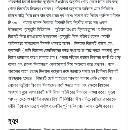
পরিকল্পনা ছিলো মিনহাজ কন্ট্রোল টাওয়ারের অনুমতি পেয়ে গেলে তিনি তার কাছ
থেকে বিমানটির নিয়ন্ত্রণ নেবেন। পরিকল্পনা অনুসারে অফিসে এসে শিডিউল
টাইমে গাড়ি নিয়ে চলে যান রানওয়ের পূর্ব পাশে৷ সামনে দুই সিটের প্রশিক্ষণ বিমান
টি-৩৩ । পাইলট রাশেদ মিনহাজ বিমানটি নিয়ে দ্বিতীয় বারের মত একক
উড্ডয়নের প্রস্তুতি নিচ্ছিলেন। কন্ট্রোল টাওয়ার ক্লিয়ারেন্সের পর মিনহাজ
বিমানটি নিয়ে রানওয়েতে উড্ডয়নের প্রস্তুতি নিলে মতিউর রহমান সেফটি
অফিসারের ক্ষমতাবলে বিমানটি থামাতে বলেন। মিনহাজ বিমানটি থামান এবং
ক্যানোপি ( জঙ্গি বিমানের বৈমানিকদের বসার স্থানের উপরের স্বচ্ছ আবরন) খুলে
বিমান থামানোর কারণ জানতে চান। এসময় মতিউর রহমান বিমানের ককপিটে চড়ে
বসেন এবং রাশেদ মিনহাজকে ক্লোরোফর্ম দিয়ে অচেতন করে ফেলেন। জ্ঞান
হারানোর আগে রাশেদ মিনহাজ কন্ট্রোল রুমে জানাতে সক্ষম হন তিনিসহ বিমানটি
হাইজ্যাক হয়েছে। বিমানটি ছোট পাহাড়ের আড়ালে থাকায় কেউ দেখতে না
পেলেও কন্ট্রোল টাওয়ার মিনহাজের বার্তা শুনতে পায় এবং রাডারে বিমানের
অবস্থান বুঝে অপর চারটি জঙ্গি বিমান মতিউরের বিমানকে ধাওয়া করে। মৃত্যু
আসন্ন জেনেও মতিউর রহমান বিমানটি নির্ধারিত সীমার নিচে চালিয়ে রাডার কে
ফাঁকি দিয়ে বাংলাদেশে অর্থাৎ তৎকালীন পূর্ব পাকিস্তানে আসার চেষ্টা করেন।
মৃত্যু