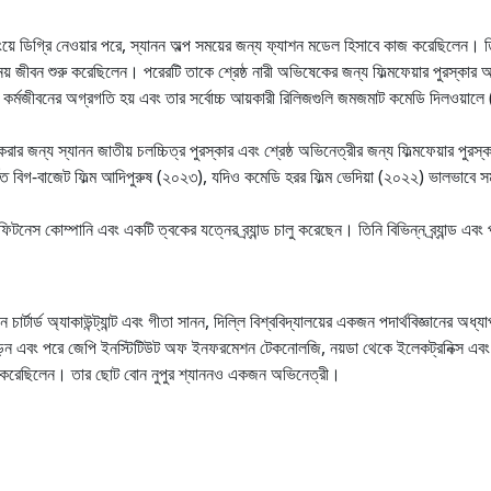
়ে ডিগ্রি নেওয়ার পরে, স্যানন অল্প সময়ের জন্য ফ্যাশন মডেল হিসাবে কাজ করেছিলেন। 
নয় জীবন শুরু করেছিলেন। পরেরটি তাকে শ্রেষ্ঠ নারী অভিষেকের জন্য ফিল্মফেয়ার পুরস্কার
র কর্মজীবনের অগ্রগতি হয় এবং তার সর্বোচ্চ আয়কারী রিলিজগুলি জমজমাট কমেডি দিলওয
করার জন্য স্যানন জাতীয় চলচ্চিত্র পুরস্কার এবং শ্রেষ্ঠ অভিনেত্রীর জন্য ফিল্মফেয়ার 
কিত বিগ-বাজেট ফিল্ম আদিপুরুষ (২০২৩), যদিও কমেডি হরর ফিল্ম ভেদিয়া (২০২২) ভালভাবে 
েস কোম্পানি এবং একটি ত্বকের যত্নের ব্র্যান্ড চালু করেছেন। তিনি বিভিন্ন ব্র্যান্ড এবং
্টার্ড অ্যাকাউন্ট্যান্ট এবং গীতা সানন, দিল্লি বিশ্ববিদ্যালয়ের একজন পদার্থবিজ্ঞানের অধ্য
়েন এবং পরে জেপি ইনস্টিটিউট অফ ইনফরমেশন টেকনোলজি, নয়ডা থেকে ইলেকট্রনিক্স এবং ট
জ করেছিলেন। তার ছোট বোন নুপুর শ্যাননও একজন অভিনেত্রী।