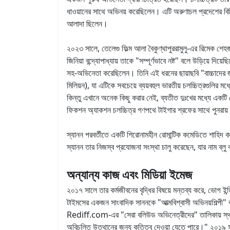
ধাওয়ানের সাথে অভিনয় করেছিলেন। এটি অরুণাচল প্রদেশের বিভি
আলাদা ছিলেন।
২০২৩ সালে, তেলেগু ফিল্ম আলা বৈকুণ্থাপুররামুলু-এর রিমেক শেহজ
জিনিয়া বন্দ্যোপাধ্যায় তাকে "সম্পূর্ণভাবে নষ্ট" বলে উড়িয়ে দ
সহ-অভিনেতা করেছিলেন। তিনি এই ধরনের ছায়াছবি "বাচ্চাদের জ
মিলিয়ন), যা এটিকে সবচেয়ে ব্যয়বহুল ভারতীয় চলচ্চিত্রগুলি
কিন্তু এখানে অনেক কিছু করার নেই, ব্যতীত দুঃখের মধ্যে একটি 
ফিকশন অ্যাকশন চলচ্চিত্র গণপথে টাইগার শ্রফের সাথে পুনরায
স্যানন পরবর্তীতে একটি শিরোনামহীন রোমান্টিক কমেডিতে শাহিদ ক
স্যানন তার নিজস্ব প্রযোজনা সংস্থা চালু করেছেন, যার নাম ব্ল
অন্যান্য কাজ এবং মিডিয়া ইমেজ
২০১৭ সালে তার কর্মজীবনের বৃদ্ধির বিষয়ে মন্তব্য করে, ভোগ ইন
টাইমসের একজন সাংবাদিক সাননকে "আত্মবিশ্বাসী অভিনয়শিল্পী" বল
Rediff.com-এর "সেরা বলিউড অভিনেত্রীদের" তালিকায় স্থান দে
অবিচলিত উত্থানের জন্য কৃতিত্ব দেওয়া যেতে পারে।" ২০১৯ সাল