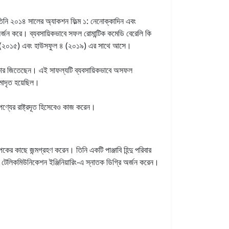
তিনি ২০১৪ সালের অ্যাকশন ফিল্ম ১: নেনোক্কাদিন এবং
 অর্জন করে। ব্যবসায়িকভাবে সফল রোমান্টিক কমেডি বেরেলি কি
়ালে (২০১৫) এবং হাউসফুল ৪ (২০১৯) এর সাথে আসে।
পুরস্কার জিতেছেন। এই সাফল্যটি ব্যবসায়িকভাবে অসফল
সমাদৃত হয়েছিল।
 পণ্যের রাষ্ট্রদূত হিসেবেও কাজ করেন।
াপকের কাছে জন্মগ্রহণ করেন। তিনি একটি পাঞ্জাবি হিন্দু পরিবার
েলিকমিউনিকেশন ইঞ্জিনিয়ারিং-এ স্নাতক ডিগ্রি অর্জন করেন।