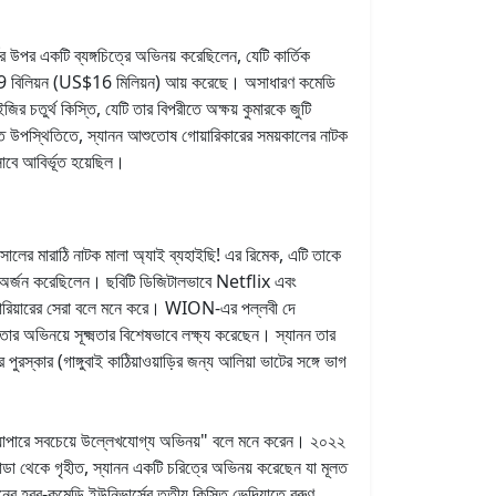
ের উপর একটি ব্যঙ্গচিত্রে অভিনয় করেছিলেন, যেটি কার্তিক
 ₹1.29 বিলিয়ন (US$16 মিলিয়ন) আয় করেছে। অসাধারণ কমেডি
ির চতুর্থ কিস্তি, যেটি তার বিপরীতে অক্ষয় কুমারকে জুটি
্ত উপস্থিতিতে, স্যানন আশুতোষ গোয়ারিকারের সময়কালের নাটক
াবে আবির্ভূত হয়েছিল।
সালের মারাঠি নাটক মালা অ্যাই ব্যহাইছি! এর রিমেক, এটি তাকে
জন অর্জন করেছিলেন। ছবিটি ডিজিটালভাবে Netflix এবং
 ক্যারিয়ারের সেরা বলে মনে করে। WION-এর পল্লবী দে
 তার অভিনয়ে সূক্ষ্মতার বিশেষভাবে লক্ষ্য করেছেন। স্যানন তার
ুরস্কার (গাঙ্গুবাই কাঠিয়াওয়াড়ির জন্য আলিয়া ভাটের সঙ্গে ভাগ
ি ক্যাপারে সবচেয়ে উল্লেখযোগ্য অভিনয়" বলে মনে করেন। ২০২২
ান্ডা থেকে গৃহীত, স্যানন একটি চরিত্রে অভিনয় করেছেন যা মূলত
র হরর-কমেডি ইউনিভার্সের তৃতীয় কিস্তি ভেদিয়াতে বরুণ