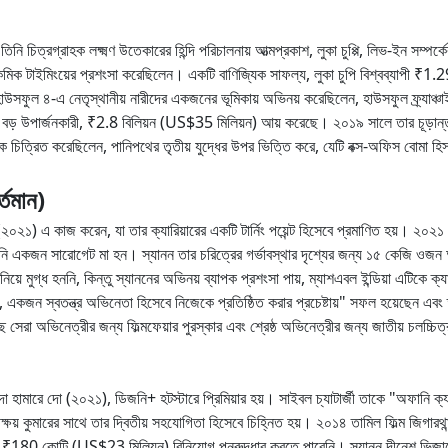
চিত্রগ্রাহক লক্ষ্মণ উতেকারের হিন্দি পরিচালনায় আত্মপ্রকাশ, লুকা চুপ্পি, লিভ-ইন সম্পর্ক
তার কমিক টাইমিংয়ের প্রশংসা করেছিলেন। একটি বাণিজ্যিক সাফল্য, লুকা চুপি বিশ্বব্যাপী
হাউসফুল ৪-এ নেতৃস্থানীয় নারীদের একজনের ভূমিকায় অভিনয় করেছিলেন, হাউসফুল ফ্র্যাঞ্চাইজ
়ে বড় উপার্জনকারী, ₹2.8 বিলিয়ন (US$35 মিলিয়ন) আয় করেছে। ২০১৯ সালে তার চূড়ান
কে চিত্রিত করেছিলেন, পানিপথের তৃতীয় যুদ্ধের উপর ভিত্তি করে, যেটি বক্স-অফিস বোমা হিস
্তমান)
২১) এ কাজ করেন, যা তার ক্যারিয়ারের একটি টার্নিং পয়েন্ট হিসেবে প্রমাণিত হয়। ২০২১ 
 যিনি একজন সারোগেট মা হন। স্যানন তার চরিত্রের গর্ভাবস্থার দৃশ্যের জন্য ১৫ কেজি ও
 মুগ্ধ হননি, কিন্তু স্যাননের অভিনয় ব্যাপক প্রশংসা পায়, ম্যাশএবল ইন্ডিয়া এটিকে
নয়, একজন স্বতন্ত্র অভিনেতা হিসেবে নিজেকে প্রতিষ্ঠিত করার প্রচেষ্টায়" সফল হয়েছেন এবং
সেরা অভিনেত্রীর জন্য ফিল্মফেয়ার পুরস্কার এবং শ্রেষ্ঠ অভিনেত্রীর জন্য জাতীয় চলচ্চিত্র প
ম দো হামারে দো (২০২১), ডিজনি+ হটস্টারে প্রিমিয়ার হয়। সাইবল চ্যাটার্জী তাকে "অফান
্ষয় কুমারের সাথে তার দ্বিতীয় সহযোগিতা হিসেবে চিহ্নিত হয়। ২০১৪ তামিল ফিল্ম জিগারথ
র ₹180 কোটি (US$23 মিলিয়ন) বিনিয়োগ পুনরুদ্ধার করতে পারেনি। স্যানন দীনেশ ভিজানে