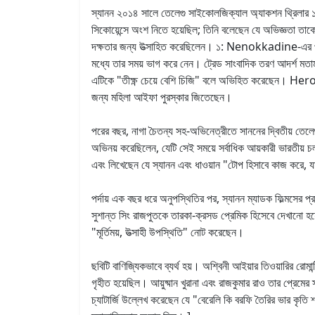
স্যানন ২০১৪ সালে তেলেগু সাইকোলজিক্যাল অ্যাকশন থ্রিলার ১:
সিকোয়েন্সে অংশ নিতে হয়েছিল; তিনি বলেছেন যে অভিজ্ঞতা তাকে
দক্ষতার জন্য উত্সাহিত করেছিলেন। ১: Nenokkadine-এর প্রথম স
মধ্যে তার সময় ভাগ করে নেন। ট্রেড সাংবাদিক তরণ আদর্শ মত
এটিকে "তীক্ষ্ণ চেয়ে বেশি চিজি" বলে অভিহিত করেছেন। Heropa
জন্য মহিলা আইফা পুরস্কার জিতেছেন।
পরের বছর, নাগা চৈতন্য সহ-অভিনেত্রীতে সাননের দ্বিতীয় তেলেগ
অভিনয় করেছিলেন, যেটি সেই সময়ে সর্বাধিক আয়কারী ভারতীয় চ
এবং লিখেছেন যে স্যানন এবং ধাওয়ান "টোপ হিসাবে কাজ করে, য
পর্দায় এক বছর ধরে অনুপস্থিতির পর, স্যানন ম্যাডক ফিল্মসের
সুশান্ত সিং রাজপুতকে তারকা-ক্রসড প্রেমিক হিসেবে দেখানো হয
"মূর্তিময়, উত্সাহী উপস্থিতি" নোট করেছেন।
ছবিটি বাণিজ্যিকভাবে ব্যর্থ হয়। অশ্বিনী আইয়ার তিওয়ারির র
গৃহীত হয়েছিল। আয়ুষ্মান খুরানা এবং রাজকুমার রাও তার প্রে
চ্যাটার্জি উল্লেখ করেছেন যে "বেরেলি কি বরফি তৈরির ভার কৃতি শ্য