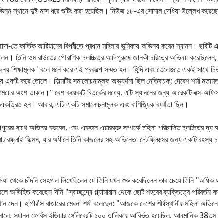
ন্ন স্থানে দুই মাস ধরে শুটিং করা হয়েছিল। নিউজ ১৮-এর সোনাল দেধিয়া উল্লেখ করেছেন য
াদা-তে কার্তিক আরিয়ানের বিপরীতে প্রধান মহিলার ভূমিকায় অভিনয় করেন স্যানন। ছবিটি একট
িয়েছিলেন। তিনি ওম রাউতের পৌরাণিক চলচ্চিত্র আদিপুরুষে জানকী চরিত্রে অভিনয় করেছিলেন, যা 
ন্য শিক্ষামূলক" বলে মনে করে এই প্রকল্পে সম্মত হন। হিন্দি এবং তেলেগুতে একই সাথে চ
র মধ্যে একটি করে তোলে। ফিল্মটির সমালোচনামূলক অভ্যর্থনা ছিল নেতিবাচক; দেবেশ শর্মা মত
মেয়ের অংশ তাকান।" বেশ কয়েকটি বিতর্কের মধ্যে, এটি স্যাননের জন্য আরেকটি বক্স-অফিস ব
় একত্রিত হন। আবার, এটি একটি সমালোচনামূলক এবং বাণিজ্যিক ব্যর্থতা ছিল।
াপুরের সাথে অভিনয় করবেন, এবং একজন এয়ারক্রু সম্পর্কে মহিলা পরিচালিত চলচ্চিত্র দ্য 
ু বাটারফ্লাই ফিল্মস, যার অধীনে তিনি কাজলের সহ-অভিনেতা নেটফ্লিক্সের জন্য একটি রহস্য 
্ডিয়া থেকে চাঁদনি সেহগাল লিখেছিলেন যে তিনি যখন শুরু করেছিলেন তার চেয়ে তিনি "অধিক 
ে অভিহিত করেছেন যিনি "স্বাচ্ছন্দ্যে গ্ল্যামারাস থেকে ছোট শহরের ব্যক্তিত্বে পরিবর্তন 
ন। হার্পার'স বাজারের মেঘনা শর্মা বলেছেন: "আজকে দেশের শীর্ষস্থানীয় মহিলা অভিনেতা
ে, স্যানন ফোর্বস ইন্ডিয়ার সেলিব্রেটি ১০০ তালিকায় আবির্ভূত হয়েছিল, আনুমানিক 38ত