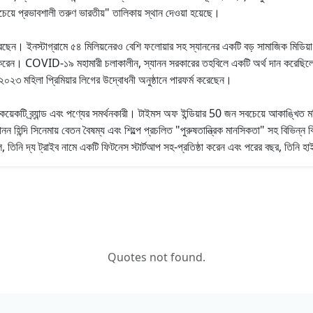
ে প্রভাবশালী তরুণ ভারতীয়" তালিকায় স্থান দেওয়া হয়েছে।
েছেন। ইনস্টাগ্রামে ৫৪ মিলিয়নেরও বেশি ফলোয়ার সহ স্যাননের একটি বড় সামাজিক মিডিয
 করেন। COVID-১৯ মহামারী চলাকালীন, স্যানন সরকারের তহবিলে একটি অর্থ দান করেছিলেন।
২০২৩ মহিলা প্রিমিয়ার লিগের উদ্বোধনী অনুষ্ঠানে পারফর্ম করেছেন।
 কয়েকটি ব্র্যান্ড এবং পণ্যের সমর্থনকারী। টাইমস অফ ইন্ডিয়ার 50 জন সবচেয়ে আকাঙ্খ
ন্দি সিনেমায় বেতন বৈষম্য এবং শিল্পে প্রচলিত "পুরুষতান্ত্রিক মানসিকতা" সহ বিভিন্ন 
নি দ্য ট্রাইব নামে একটি ফিটনেস স্টার্টআপ সহ-প্রতিষ্ঠা করেন এবং পরের বছর, তিনি হাইফে
Quotes not found.