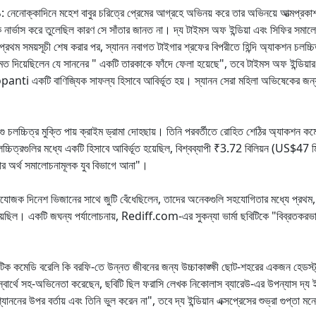
 নেনোক্কাদিনে মহেশ বাবুর চরিত্রে প্রেমের আগ্রহে অভিনয় করে তার অভিনয়ে আত্মপ্রকা
 নার্ভাস করে তুলেছিল কারণ সে সাঁতার জানত না। দ্য টাইমস অফ ইন্ডিয়া এবং সিফির সমালো
ময়সূচী শেষ করার পর, স্যানন নবাগত টাইগার শ্রফের বিপরীতে হিন্দি অ্যাকশন চলচ্চিত্র 
ামত দিয়েছিলেন যে সাননের " একটি তারকাকে ফাঁদে ফেলা হয়েছে", তবে টাইমস অফ ইন্ডিয
nti একটি বাণিজ্যিক সাফল্য হিসাবে আবির্ভূত হয়। স্যানন সেরা মহিলা অভিষেকের জন্য ফি
ু চলচ্চিত্র মুক্তি পায় ক্রাইম ড্রামা দোহছায়। তিনি পরবর্তীতে রোহিত শেঠির অ্যাকশন ক
লচ্চিত্রগুলির মধ্যে একটি হিসাবে আবির্ভূত হয়েছিল, বিশ্বব্যাপী ₹3.72 বিলিয়ন (US$4
ার অর্থ সমালোচনামূলক যুব বিভাগে আনা"।
 প্রযোজক দিনেশ ভিজানের সাথে জুটি বেঁধেছিলেন, তাদের অনেকগুলি সহযোগিতার মধ্যে প্রথ
়েছিল। একটি জঘন্য পর্যালোচনায়, Rediff.com-এর সুকন্যা ভার্মা ছবিটিকে "বিব্রতকরভাব
োমান্টিক কমেডি বরেলি কি বরফি-তে উন্নত জীবনের জন্য উচ্চাকাঙ্ক্ষী ছোট-শহরের একজন হেডস
মের স্বার্থে সহ-অভিনেতা করেছেন, ছবিটি ছিল ফরাসি লেখক নিকোলাস ব্যারেউ-এর উপন্যাস দ্
াননের উপর বর্তায় এবং তিনি ভুল করেন না", তবে দ্য ইন্ডিয়ান এক্সপ্রেসের শুভ্রা গুপ্তা মন