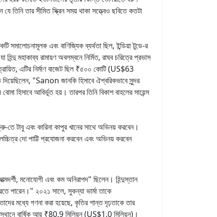
ে তিনি তার সীমিত স্ক্রিন সময় থাকা সত্ত্বেও ছবিতে কতটা
ি সমালোচনামূলক এবং বাণিজ্যিক ব্যর্থতা ছিল, ইন্ডিয়া টুডে-র
হিন্দু মহাকাব্য রামায়ণ অবলম্বনে নির্মিত, রাঘব চরিত্রে প্রভাস
িত্রায়িত, এটির নির্মাণ বাজেট ছিল ₹৫০০ কোটি (US$63
ামত দিয়েছিলেন, "Sanon জানকি হিসাবে ঐশ্বরিকভাবে সুন্দর
োমা হিসাবে আবির্ভূত হয়। তারপর তিনি বিকাশ বাহলের সায়েন্স
ক্রু-তে টাবু এবং কারিনা কাপুর খানের সাথে অভিনয় করবেন।
চলচ্চিত্র দো পাট্টি প্রযোজনা করবেন এবং অভিনয় করবেন
আত্মদর্শী, মনোযোগী এবং কম অনিরাপদ" ছিলেন। হিন্দুস্তান
করতে পারেন।" ২০২১ সালে, সুকন্যা ভার্মা তাকে
দের মধ্যে গণনা করা হয়েছে, কৃতির শান্ত দৃঢ়তাকে তার
ম স্থানে বার্ষিক আয় ₹80.9 মিলিয়ন (US$1.0 মিলিয়ন)।