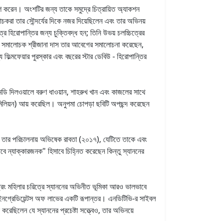
শ করেন। অংশটির জন্য তাকে সমুদ্রে চিত্রায়িত অ্যাকশন
চকরা তার সৌন্দর্যের দিকে নজর দিয়েছিলেন এবং তার অভিনয়
হিরোপান্তির জন্য চুক্তিবদ্ধ হন; তিনি উভয় চলচ্চিত্রের
়ার সমালোচক শ্রীজানা দাস তার আবেগের সমালোচনা করেছেন,
ল্মফেয়ার পুরস্কার এবং বছরের স্টার ডেবিউ - হিরোপান্তির
মেডি দিলওয়ালে বরুণ ধাওয়ান, শাহরুখ খান এবং কাজলের সাথে
7 মিলিয়ন) আয় করেছিল। অনুপমা চোপড়া ছবিটি অপছন্দ করেছেন
ম, তার পরিচালনায় অভিষেক রাবতা (২০১৭), যেটিতে তাকে এবং
ে ন্যাক্কারজনক" হিসাবে চিহ্নিত করেছেন কিন্তু স্যাননের
্ট্রং মহিলার চরিত্রে স্যাননের অভিনীত ভূমিকা আরও ভালভাবে
য ইনগ্রেডিয়েন্টস অফ লাভের একটি রূপান্তর। এনডিটিভি-র সাইবল
ে করেছিলেন যে স্যাননের প্রচেষ্টা সত্ত্বেও, তার অভিনয়ে