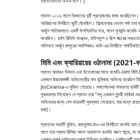
স্বাভাবিকতার অভাব ছিল। ]
স্যানন ২০১৯ সালে ভিজানের দুটি প্রযোজনায় কাজ করেছিলেন। তিনি 
আরিয়ানের বিপরীতে জুটি বেঁধেছিল। ফিল্মফেয়ার দেবেশ শর্মা 
অর্জুন পাতিয়ালাতে একটি উপস্থিতির পরে, সানন পুনর্জন্ম কমেডি 
করেছিল। দুর্বল রিভিউ সত্ত্বেও, হাউসফুল ৪ ছিল বছরের সবচেয
পানিপথে অর্জুন কাপুরের সদাশিবরাও ভাউ-এর বিপরীতে পার্বতীবাই
মিমি এবং ক্যারিয়ারের ওঠানামা (2021-বর
স্যানন আবারও ভিজান এবং উতেকারের সাথে কমেডি-ড্রামা মিমি (২০
একজন উচ্চাকাঙ্ক্ষী অভিনেত্রীর নাম ভূমিকায় অভিনয় করেছিল
JioCinema-এ মুক্তি পেয়েছে। সমালোচকরা সাধারণত ছবিটি নিয়ে
পুরকায়স্থ লিখেছেন যে স্যানন তার "শুধু একজন সুন্দরী নায়িকা 
অভিনয়ের জন্য বেশ কয়েকটি পুরস্কার পেয়েছেন, যার মধ্যে রয়েছে 
করা)।
স্যাননের পরবর্তী মুক্তি, রাজকুমার রাও-এর বিপরীতে কমেডি হা
সালে তার প্রথম রিলিজ আসে অ্যাকশন কমেডি বচ্চন পান্ডে, যা অক
একজন পুরুষ অভিনেতা দ্বারা চিত্রিত হয়েছিল। চলচ্চিত্রটি তা