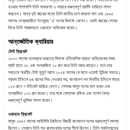
হওয়ার পাশাপাশি তিনি সাধারণত ৩ নম্বরে গুরুত্বপূর্ণ ব্যাটিং দায়িত্ব পালন
করতেন। মাত্র দুই বছরের মধ্যে তিনি জাতীয় দলে জায়গা পান এবং ১৯৯৫
সালের ফেব্রুয়ারিতে ইংল্যান্ড 'এ' দলের বিপক্ষে খেলেন। একই বছরের শেষের
দিকে তিনি শারজাহতে ওয়ানডে অভিষেক করেন।
আন্তর্জাতিক ক্যারিয়ার
টেস্ট ক্রিকেট
২০০০ সালের নভেম্বরে ভারতের বিপক্ষে ঐতিহাসিক ম্যাচে অভিষেকের সময়
ব্যাট হাতে ৩২ এবং অপরাজিত ২১ রান করে তিনি নজর কাড়েন। তবে তার
সবচেয়ে স্মরণীয় টেস্ট মুহূর্ত আসে ২০০৪ সালের মে মাসে ওয়েস্ট ইন্ডিজ সফরে।
প্রথম ইনিংসে ৬৪ রানের লিড নেওয়ার পর, বাংলাদেশ দল দ্বিতীয় ইনিংসে মাত্র
১২৩ রানে ৭ উইকেট হারিয়ে ফেলে। সেসময় মাসুদ দলের হাল ধরেন এবং
অপরাজিত ১০৩ রান করেন। তার সঙ্গে মোহাম্মদ রফিক এবং তাপস বৈশ্য
গুরুত্বপূর্ণ ভূমিকা পালন করেন।
ওয়ানডে ক্রিকেট
মাসুদ ১৯৯৭ সালের আইসিসি ট্রফিতে বিজয়ী বাংলাদেশ দলের গুরুত্বপূর্ণ সদস্য
ছিলেন। সেখানে তিনি গড় রানসংখ্যায় দলের শীর্ষে ছিলেন। তিনি স্কটল্যান্ডের