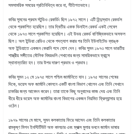
সমসাময়িক সময়ের প্রতিনিধিত্ব করে না, গীতিগতভাবে।
কবির সুমনের প্রথম স্টুডিও রেকর্ডিং ছিল ১৯৭২ সালে। এটি হিন্দুস্থান রেকর্ডস
থেকে প্রকাশিত হয়েছিল। তার দ্বিতীয় একক ভিনাইল রেকর্ড একই লেবেল
থেকে ১৯৭৩ সালে প্রকাশিত হয়েছিল। এই উভয় রেকর্ড বাণিজ্যিকভাবে অসফল
ছিল।
অল ইন্ডিয়া রেডিও থেকে পদত্যাগ করার পর তিনি ইউনাইটেড ব্যাঙ্ক
অফ ইন্ডিয়াতে একজন কেরানি পদে যোগ দেন। কবির সুমন ১৯৭৩ সালে ভারতীয়
শাস্ত্রীয় সঙ্গীতের মৌলিক বিষয়গুলি শেখানোর জন্য সাময়িকভাবে ফ্রান্সে
স্থানান্তরিত হন। তার উপর দারুণ প্রভাব ও প্রভাব
।
কবির সুমন ১২ মে ১৯৭৫ সালে পশ্চিম জার্মানিতে যান। ১৯৭৫ সালের শেষের
দিকে, ভয়েস অফ জার্মানি কোলনে একটি বাংলা বিভাগ খোলেন এবং তিনি সেখানে
চাকরির জন্য আবেদন করেন। তারা তাকে কিছু অনুবাদের কাজ দেয় এবং তিনি
ধীরে ধীরে ভয়েস অফ জার্মানির বাংলা বিভাগের একজন নিয়মিত ফ্রিল্যান্সার হয়ে
ওঠেন।
১৯৭৯ সালের মে মাসে, সুমন কলকাতায় ফিরে আসেন এবং তিনি কলকাতার
রামকৃষ্ণ মিশন ইনস্টিটিউট অফ কালচার এবং ম্যাক্স মুলার ভবনে জার্মান ভাষার