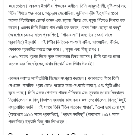
করে তোলে। একজন ইতালীয় শিক্ষকের অধীনে, তিনি আঙুল-শৈলী, দৃষ্টি-পড়া সহ
গিটার শিখতে শুরু করেন, আন্দ্রেস সেগোভিয়া, জুলিয়ান ব্রীম ইত্যাদির মতো
অনেক গিটারিস্টের রেকর্ড শুনেন এবং জ্যাজ গিটার এবং ব্লুজ গিটারও শিখতে শুরু
করেন। এরপর তিনি গিটারে গান তৈরি শুরু করেন, যেমন "হাল ছেড়ো না বন্ধু"
(অবশেষে ১৯৯২ সালে প্রকাশিত), "গান-ওলা" (অবশেষে ১৯৯৪ সালে
প্রকাশিত) ইত্যাদি। এই গিটার ভিত্তিক গানগুলি বাউল, ভাওয়াইয়া, কীর্তন,
ফোককে প্রভাবিত করতে শুরু করে। , ব্লুজ এবং কিছু রাগও।
১৯৮৯ সালের প্রথম দিকে সুমন কলকাতায় ফিরে আসেন। তিনি আগের মতো
অনেক যন্ত্র কিনেছিলেন, এবার কিবোর্ড এবং গিটার উভয়ই।
একজন নবাগত সংগীতশিল্পী হিসেবে সংগ্রাম করছেন
।
কলকাতায় ফিরে তিনি
দেখলেন 'নাগরিক' প্রায় ভেঙে পড়েছে অহং-সংঘর্ষের কারণে, এবং স্টুডিওটিও
ডুবে গেছে। তিনি একক পেশাদার গায়ক-গীতিকার এবং সুরকার হওয়ার সিদ্ধান্ত
নিয়েছিলেন এবং কিছু বিজ্ঞাপন ব্যবসায় কাজ করার কথা ভেবেছিলেন, কিন্তু কিছুই
বাস্তবায়িত হয়নি। এই সময়ে তিনি "তিন শতকের শাহার", "চেনা দুঃখ চেনা সুখ"
(অবশেষে ১৯৯২ সালে প্রকাশিত), "প্রথম সবকিছু" (অবশেষে ১৯৯৪ সালে
প্রকাশিত) ইত্যাদি কিছু গান লিখেছেন।