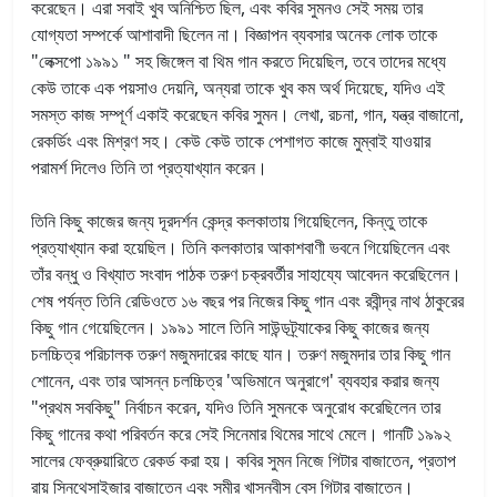
করেছেন। এরা সবাই খুব অনিশ্চিত ছিল, এবং কবির সুমনও সেই সময় তার
যোগ্যতা সম্পর্কে আশাবাদী ছিলেন না। বিজ্ঞাপন ব্যবসার অনেক লোক তাকে
"লেক্সপো ১৯৯১ " সহ জিঙ্গেল বা থিম গান করতে দিয়েছিল, তবে তাদের মধ্যে
কেউ তাকে এক পয়সাও দেয়নি, অন্যরা তাকে খুব কম অর্থ দিয়েছে, যদিও এই
সমস্ত কাজ সম্পূর্ণ একাই করেছেন কবির সুমন। লেখা, রচনা, গান, যন্ত্র বাজানো,
রেকর্ডিং এবং মিশ্রণ সহ। কেউ কেউ তাকে পেশাগত কাজে মুম্বাই যাওয়ার
পরামর্শ দিলেও তিনি তা প্রত্যাখ্যান করেন।
তিনি কিছু কাজের জন্য দূরদর্শন কেন্দ্র কলকাতায় গিয়েছিলেন, কিন্তু তাকে
প্রত্যাখ্যান করা হয়েছিল। তিনি কলকাতার আকাশবাণী ভবনে গিয়েছিলেন এবং
তাঁর বন্ধু ও বিখ্যাত সংবাদ পাঠক তরুণ চক্রবর্তীর সাহায্যে আবেদন করেছিলেন।
শেষ পর্যন্ত তিনি রেডিওতে ১৬ বছর পর নিজের কিছু গান এবং রবীন্দ্র নাথ ঠাকুরের
কিছু গান গেয়েছিলেন। ১৯৯১ সালে তিনি সাউন্ডট্র্যাকের কিছু কাজের জন্য
চলচ্চিত্র পরিচালক তরুণ মজুমদারের কাছে যান। তরুণ মজুমদার তার কিছু গান
শোনেন, এবং তার আসন্ন চলচ্চিত্র 'অভিমানে অনুরাগে' ব্যবহার করার জন্য
"প্রথম সবকিছু" নির্বাচন করেন, যদিও তিনি সুমনকে অনুরোধ করেছিলেন তার
কিছু গানের কথা পরিবর্তন করে সেই সিনেমার থিমের সাথে মেলে। গানটি ১৯৯২
সালের ফেব্রুয়ারিতে রেকর্ড করা হয়। কবির সুমন নিজে গিটার বাজাতেন, প্রতাপ
রায় সিনথেসাইজার বাজাতেন এবং সমীর খাসনবীস বেস গিটার বাজাতেন।