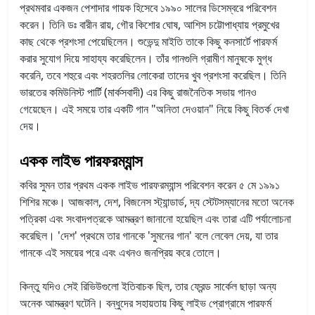
প্রথমবার একজন পেশাদার গায়ক হিসেবে ১৯৯০ সালের ডিসেম্বরে পরিবেশন
করেন। তিনি ডঃ বারীন রায়, গৌর কিশোর ঘোষ, আশিস চট্টোপাধ্যায় প্রমুখের
কাছ থেকে প্রশংসা পেয়েছিলেন। শুভেন্দু মাইতি তাকে কিছু কনসার্টে পারফর্ম
করার সুযোগ দিয়ে সাহায্য করেছিলেন। তাঁর গানগুলি গ্রামীণ মানুষকে মুগ্ধ
করেনি, তবে শহুরে এবং শহরতলির লোকেরা তাদের খুব প্রশংসা করেছিল। তিনি
ভারতের কমিউনিস্ট পার্টি (মার্কসবাদী) এর কিছু রাজনৈতিক সভায় গানও
গেয়েছেন। এই সময়ে তার একটি গান "অনিতা দেওয়ান" নিয়ে কিছু বিতর্ক দেখা
দেয়।
একক লাইভ পারফরম্যান্স
কবির সুমন তার প্রথম একক লাইভ পারফরম্যান্স পরিবেশন করেন ৫ মে ১৯৯১
শিশির মঞ্চে। আজকাল, দেশ, বিজনেস স্ট্যান্ডার্ড, দ্য স্টেটসম্যানের মতো অনেক
পত্রিকা এবং সংবাদপত্রকে আমন্ত্রণ জানানো হয়েছিল এবং তারা এটি পর্যালোচনা
করেছিল। 'দেশ' প্রথমে তার গানকে 'সুমনের গান' বলে লেবেল দেয়, যা তার
গানকে এই সময়ের পরে এবং এখনও জনপ্রিয় করে তোলে।
কিন্তু যদিও সেই রিভিউগুলো ইতিবাচক ছিল, তার ফ্রেন্ড সার্কেল ছাড়া অন্য
অনেক আমন্ত্রণ ঘটেনি। বন্ধুদের সহায়তায় কিছু লাইভ প্রোগ্রামে পারফর্ম