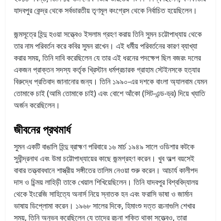
যাদবপুর কেন্দ্র থেকে সর্বভারতীয় তৃণমূল কংগ্রেস থেকে নির্বাচিত হয়েছিলেন।
জন্মসূত্রে হিন্দু হওয়া সত্ত্বেও ইসলাম গ্রহণ করায় তিনি সুমন চট্টোপাধ্যায় থেকে
তার নাম পরিবর্তন করে কবির সুমন রাখেন। এই ধর্মীয় পরিবর্তনের কারণ ব্যাখ্যা
করার সময়, তিনি দাবি করেছিলেন যে তার এই ধরনের পদক্ষেপ ছিল বজরং দলের
একজন প্রাক্তন সদস্য কর্তৃক খ্রিস্টান ধর্মপ্রচারক গ্রাহাম স্টেইনসকে হত্যার
বিরুদ্ধে প্রতিবাদ জানানোর জন্য। তিনি ১৯৯০-এর দশকে বাংলা অ্যালবাম যেমন
তোমাকে চাই (আমি তোমাকে চাই) এবং বোশে আঁকো (সিট-এন্ড-ড্র) দিয়ে খ্যাতি
অর্জন করেছিলেন।
জীবনের প্রথমার্ধ
সুমন একটি বাঙালি হিন্দু ব্রাহ্মণ পরিবারে ১৬ মার্চ ১৯৪৯ সালে ওডিশার কটকে
সুধীন্দ্রনাথ এবং উমা চট্টোপাধ্যায়ের কাছে জন্মগ্রহণ করেন। খুব অল্প বয়সেই
বাবার তত্ত্বাবধানে শাস্ত্রীয় সঙ্গীতের তালিম নেওয়া শুরু করেন। আচার্য কালীপদ
দাস ও চিন্ময় লাহিড়ী তাকে খেয়াল শিখিয়েছিলেন। তিনি যাদবপুর বিশ্ববিদ্যালয়
থেকে ইংরেজি সাহিত্যে অনার্স নিয়ে স্নাতক হন এবং ফরাসি ভাষা ও জার্মান
ভাষায় ডিপ্লোমা করেন।
১৯৬৮ সালের দিকে, হিমাংশু দত্ত রচনাগুলি শেখার
সময়, তিনি অনুভব করেছিলেন যে তাদের রচনা শক্তি থাকা সত্ত্বেও, তারা