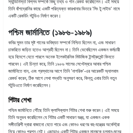
স্যান্ডিনিস্তা বিপ্লব সম্পর্কে কিছু তথ্য ও গান রেকর্ড করেছিলেন। এই সময়ে
তিনি বাঁশদ্রোনির কাছে একটি পরিত্যক্ত কারখানার ভিতরে 'সিং টু লাইভ' নামে
একটি রেকর্ডিং স্টুডিও নির্মাণ করেন।
পশ্চিম জার্মানিতে
(
১৯৮৬-১৯৮৯)
কবির সুমন তার সৃষ্ট গানের ভবিষ্যত সম্পর্কে নিশ্চিত ছিলেন না, এবং সাধারণ
চাকরিতে জড়িত হতেও আগ্রহী ছিলেন না। তিনি ভেবেছিলেন একজন কর্মচারী
হয়ে বিদেশে যেতে পারলে অনেক ইলেকট্রনিক মিউজিক ইন্সট্রুমেন্ট কিনতে
পারবেন। এই চিন্তা করে, তিনি ১৯৮৬ সালের সেপ্টেম্বরে আবার পশ্চিম
জার্মানিতে যান, এবং প্রস্থানের আগে তিনি 'নাগরিক'-এর আরেকটি অ্যালবাম
রেকর্ড করেন, ঠিক আগে লেখা পদ্ধতি অনুসরণ করে, কিন্তু এবার তিনি নতুন
স্টুডিওতে নির্মাণ করেছিলেন।
গিটার শেখা
পশ্চিম জার্মানিতে পৌঁছে তিনি ক্লাসিক্যাল গিটার শেখা শুরু করেন। এই সময়ে
তিনি অনুভব করেছিলেন যে গিটার একটি সাধারণ যন্ত্র, যা একজন একক
সঙ্গীতশিল্পী দ্বারা বাজানো যেতে পারে এবং কোনও ধরণের বহু-যন্ত্রের অর্কেস্ট্রা
নিয়ে কোনও প্রশ্ন নেই। এছাড়াও একটি গিটার একজন মানুষকে চলমান-মনের