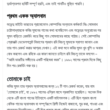
দুর্ভাগ্যবশত ছবিটি সম্পূর্ণ হয়নি, এবং তাই গানটিও মুক্তি পায়নি।
প্রথম একক অ্যালবাম
শুভেন্দু মাইতি ভারতের গ্রামোফোন কোম্পানির অন্যতম কর্মকর্তা মিঃ সোমনাথ
চট্টোপাধ্যায়কে কবির সুমনের গানের কথা বলেছিলেন এবং শুভেন্দুর অনুরোধের পর
সুমন বাড়িতে রেকর্ডিং করে কিছু গান সোমনাথের কাছে পাঠায়। সেই কোম্পানির
প্রোডাক্ট ডেভেলপমেন্ট বিভাগের প্রধান রবি কিচলু সুমনকে স্বাগত জানান এবং
তার গান রেকর্ড করার আগ্রহ দেখান। এই কথা শুনে কবির সুমন খুব খুশি ও অবাক
বোধ করলেন এবং রবিকে এর কারণ জানতে চাইলে রবি কিচলু তাকে বললেন –
"আমি ভারতীয় সঙ্গীতের একটি পরিষেবা করব"। ১৯৯২ সালের প্রথম দিকে কিছু
দিন পর রেকর্ডিং শুরু হয়।
তোমাকে চাই
কবির সুমন তার প্রথম অ্যালবামের জন্য ১২ টি গান রেকর্ড করেন, যার নাম
'তোমাকে চাই', যা ১৯৯২ সালের এপ্রিল মাসে প্রকাশিত হয়েছিল। অনেক দিক
থেকে এটি বাংলা গানের ইতিহাসে একটি মাইলফলক। এটি ছিল প্রথম বাংলা
বেসিক গানের অ্যালবাম যা সম্পূর্ণরূপে শিল্পী নিজেই বাজানো, সুর করা, গাওয়া এবং
বাদ্যযন্ত্র দিয়েছিলেন। এটি ছিল প্রথম বাংলা বেসিক গানের অ্যালবাম যা একটি