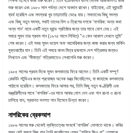
শিক্ষক হিসেবে কাজ শুরু করেন।
তিনি খণ্ডকালীন বাংলা দৈনিক আজকাল-এ কাজ
শুরু করেন এবং ১৯৮০ সাল পর্যন্ত দেশে অবদান রাখেন। যাইহোক, এই ব্যান্ডটি
ব্যর্থ হয়েছিল এবং সদস্যরা খুব তাড়াতাড়ি ভেঙে যায়। সমতানের কিছু সদস্য
এবং কিছু নতুন সদস্য, সবাই তাদের বিশ ও ত্রিশের দশকে 'নাগরিক: অন্য কথা
অন্য গান' নামে একটি নতুন ব্যান্ড প্রতিষ্ঠার জন্য তার সাথে যোগ দেয়। এই
সময়ে সুমন তার প্রথম গান (১৯৭৫ সালে লিখিত) "এ কেন আকাশ দেখলে তুমি"
শেষ করেন।
এই সময় সুমন ভয়েস অফ আমেরিকার জন্য কাজ করার জন্য মার্কিন
যুক্তরাষ্ট্রে যান। তিনি এই সময়ে মানব মিত্র ছদ্মনামে দেশ পত্রিকার জন্যও
লিখতেন এবং 'সীমান্ত' পত্রিকাতেও লেখালেখি শুরু করেন।
১৯৮৫ সালের প্রথম দিকে সুমন কলকাতায় ফিরে আসেন। তিনি একটি সম্পূর্ণ
রেকর্ডিং স্টুডিওর জন্য প্রযোজ্য অনেক যন্ত্র কিনেছিলেন, যা জাহাজে কলকাতায়
পাঠানো হয়েছিল। কলকাতায় ফিরে আসার পর, তিনি কিছু নতুন কণ্ঠশিল্পী এবং
যন্ত্রশিল্পীদের সাথে 'নাগরিক'-এর সাথে আবার যোগ দেন এবং গান রচনা ও রচনা
চালিয়ে যান, প্রধানত দলগত গান হিসেবে চিন্তা করেন।
নাগরিকের ব্রেকআপ
১৯৮৬ সালের শুরু থেকেই ব্যক্তিত্বের সংঘর্ষে 'নাগরিক' দোলাতে থাকে। কবির
সুমন সেই সময়ে কিছু গান তৈরি করেছিলেন যেমন "হারিয়ে জিও না" তোমাকে