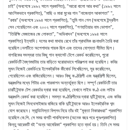
চাই" (অবশেষে ১৯৯২ সালে প্রকাশিত), "আরো বালো আর কথা" (১৯৯২ সালে
আংশিকভাবে প্রকাশিত), "মাছি ও মারা মুখের গান "নাজেহাল আকাশতা" ",
"রবার" (অবশেষে ১৯৯৪ সালে প্রকাশিত), "তুমি গান গেল (অবশেষে ইন্দ্রনীল
সেন গেয়েছিলেন এবং ২০০২ সালে প্রকাশিত), "গণহাতিয়ার নাম ভোপাল",
"তিরিক্ষি মেজাজের জে লোকতা", "অভিবাদন" (অবশেষে ১৯৯৪ সালে
প্রকাশিত) ইত্যাদি। দলের কথা মাথায় রেখে তাঁর প্রাথমিক রচনাগুলি তৈরি করা
হয়েছিল।দলটিতে অপেশাদার গায়ক ছিল এবং তাদের যোগ্যতা সীমিত ছিল।
নাগরিকের সদস্যরা তার কিছু গান ক্যাসেট টেপে রেকর্ড করেছিলেন, পুরো
রেকর্ডিংটি বৈষ্ণবঘাটায় তার বাড়িতে ঘরোয়াভাবে পরিকল্পনা করা হয়েছিল। কবির
সুমন নিজেই রেকর্ডিংয়ে ইলেকট্রনিক কীবোর্ড লিখেছিলেন, সুর করেছিলেন,
গেয়েছিলেন এবং বাজিয়েছিলেন। আরও কিছু কণ্ঠশিল্পী এবং যন্ত্রশিল্পী ছিলেন,
যন্ত্রগুলির মধ্যে গিটার এবং পারকাশন অন্তর্ভুক্ত ছিল। সম্পূর্ণ রেকর্ডিংটি তার
চারটি ট্র্যাক টেপ রেকর্ডার দ্বারা করা হয়েছিল, যেখানে লাইভ কণ্ঠ এবং লাইভ
যন্ত্রগুলি রেকর্ড করা হয়েছিল। সমস্ত কণ্ঠশিল্পীদের দ্বারা দুটি ট্র্যাকে, এবং কবির
সুমন নিজেই সিনথেসাইজার বাজিয়ে বাকি দুটি ট্র্যাকে আরও ইলেকট্রনিক শব্দ
যোগ করেছেন। স্যান্ডিনিস্তা বিপ্লব নিয়ে তাঁর বই "মুক্তা নিকারাগুয়া" প্রকাশিত
হয়েছিল কে.পি. সে সময় বাগচী পাবলিকেশন (অনেক বছর পরে পুনঃপ্রকাশিত)
কিন্তু আরেকটি বই "অন্য আমেরিকা" প্রকাশিত হতে ব্যর্থ হয়। তিনি সে সময়