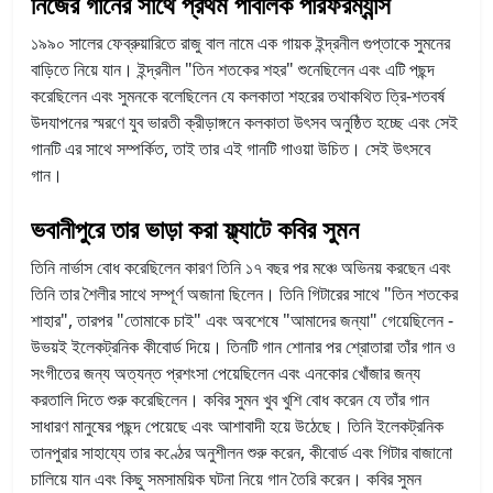
নিজের গানের সাথে প্রথম পাবলিক পারফরম্যান্স
১৯৯০ সালের ফেব্রুয়ারিতে রাজু বাল নামে এক গায়ক ইন্দ্রনীল গুপ্তাকে সুমনের
বাড়িতে নিয়ে যান। ইন্দ্রনীল "তিন শতকের শহর" শুনেছিলেন এবং এটি পছন্দ
করেছিলেন এবং সুমনকে বলেছিলেন যে কলকাতা শহরের তথাকথিত ত্রি-শতবর্ষ
উদযাপনের স্মরণে যুব ভারতী ক্রীড়াঙ্গনে কলকাতা উৎসব অনুষ্ঠিত হচ্ছে এবং সেই
গানটি এর সাথে সম্পর্কিত, তাই তার এই গানটি গাওয়া উচিত। সেই উৎসবে
গান।
ভবানীপুরে তার ভাড়া করা ফ্ল্যাটে কবির সুমন
তিনি নার্ভাস বোধ করেছিলেন কারণ তিনি ১৭ বছর পর মঞ্চে অভিনয় করছেন এবং
তিনি তার শৈলীর সাথে সম্পূর্ণ অজানা ছিলেন। তিনি গিটারের সাথে "তিন শতকের
শাহার", তারপর "তোমাকে চাই" এবং অবশেষে "আমাদের জন্যা" গেয়েছিলেন -
উভয়ই ইলেকট্রনিক কীবোর্ড দিয়ে। তিনটি গান শোনার পর শ্রোতারা তাঁর গান ও
সংগীতের জন্য অত্যন্ত প্রশংসা পেয়েছিলেন এবং এনকোর খোঁজার জন্য
করতালি দিতে শুরু করেছিলেন। কবির সুমন খুব খুশি বোধ করেন যে তাঁর গান
সাধারণ মানুষের পছন্দ পেয়েছে এবং আশাবাদী হয়ে উঠেছে। তিনি ইলেকট্রনিক
তানপুরার সাহায্যে তার কণ্ঠের অনুশীলন শুরু করেন, কীবোর্ড এবং গিটার বাজানো
চালিয়ে যান এবং কিছু সমসাময়িক ঘটনা নিয়ে গান তৈরি করেন। কবির সুমন