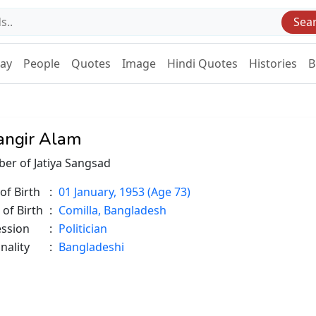
Sea
Day
People
Quotes
Image
Hindi Quotes
Histories
B
angir Alam
er of Jatiya Sangsad
of Birth
:
01 January, 1953 (Age 73)
 of Birth
:
Comilla, Bangladesh
ession
:
Politician
nality
:
Bangladeshi