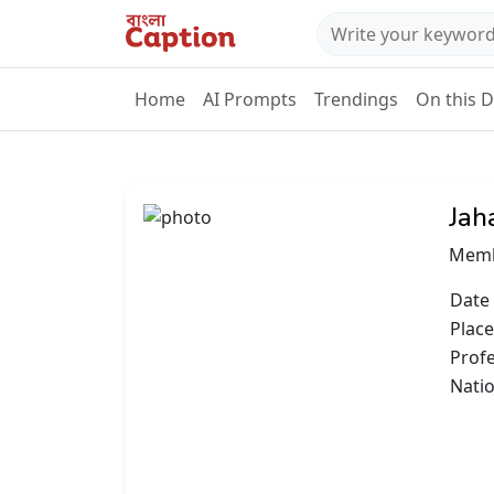
Home
AI Prompts
Trendings
On this 
Jah
Memb
Date 
Place
Prof
Natio