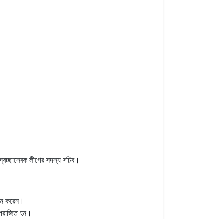
্বেচ্ছাসেবক লীগের সদস্য সচিব।
ালন করেন।
ি পরাজিত হন।