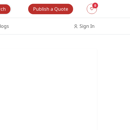
0
Publish a Quote
rch
logs
Sign In