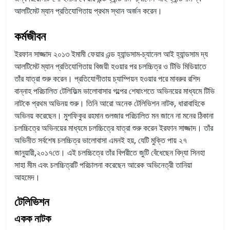
আলটিমেট ম্যান প্রতিযোগিতায় প্রথম স্থান অর্জন করেন।
কর্মজীবন
ইরফান সাজ্জাদ ২০১৩ ইমামী ফেয়ার এন্ড হ্যান্ডসাম-চ্যানেল আই হ্যান্ডসাম দ্য
আলটিমেট ম্যান প্রতিযোগিতায় বিজয়ী হওয়ার পর চলচ্চিত্র ও টিভি মিডিয়াতে
তাঁর যাত্রা শুরু করেন। প্রতিযোগীতায় চ্যাম্পিয়ন হওয়ার পরে মাবরুর রশিদ
বান্নাহ পরিচালিত টেলিফিল্ম ভালোবাসার গল্পের শেষাংশতে অভিনয়ের মাধ্যমে টিভি
নাটকে প্রথম অভিনয় শুরু। তিনি আরো অনেক টেলিভিশন নাটক, ধারাবাহিকে
অভিনয় করেছেন। মুশফিকুর রহমান গুলজার পরিচালিত মন জানে না মনের ঠিকানা
চলচ্চিত্রে অভিনয়ের মাধ্যমে চলচ্চিত্রে যাত্রা শুরু করেন ইরফান সাজ্জাদ। তাঁর
অভিনীত সর্বশেষ চলচ্চিত্র ভালোবাসা এমনই হয়, যেটি মুক্তি পায় ২৭
জানুয়ারী,২০১৭তে। এই চলচ্চিত্রে তাঁর বিপরীতে জুটি বেঁধেছেন বিদ্যা সিনহা
সাহা মীম এবং চলচ্চিত্রটি পরিচালনা করেছেন আরেক অভিনেত্রী তানিয়া
আহমেদ।
টেলিভিশন
একক নাটক