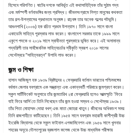
হিসেবে পরিগণিত। ষাটের দশকে আবির্ভূত এই কথাসাহিত্যিক তাঁর সুঠাম গদ্য
এবং মর্মস্পর্শী বর্ণনাভঙ্গির জন্য প্রসিদ্ধ। জীবনসংগ্রামে লিপ্ত মানুষের কথকতা
তার গল্প-উপন্যাসের প্রধানতম অনুষঙ্গ। রাঢ়বঙ্গ তার অনেক গল্পের পটভূমি।
আগুনপাখি (২০০৬) হক রচিত প্রথম উপন্যাস। তিনি ১৯৭০ সালে বাংলা
একাডেমি সাহিত্য পুরস্কার লাভ করেন। বাংলাদেশ সরকার তাকে ১৯৯৯ সালে
একুশে পদকে ও ২০১৯ সালে স্বাধীনতা পুরস্কারে ভূষিত করে। এই অসামান্য
গদ্যশিল্পী তার সার্বজৈবনিক সাহিত্যচর্চার স্বীকৃতি স্বরূপ ২০১৮ সালের
সেপ্টেম্বরে “সাহিত্যরত্ন” উপাধি লাভ করেন।
জন্ম ও শিক্ষা
হাসান আজিজুল হক ১৯৩৯ খ্রিষ্টাব্দের ২ ফেব্রুয়ারি বর্তমান ভারতের পশ্চিমবঙ্গের
বর্ধমান জেলার যবগ্রামে এক সম্ভ্রান্ত এবং একান্নবর্তী পরিবারে জন্মগ্রহণ করেন।
স্কুল সার্টিফিকেট অনুসারে তাঁর জন্মতারিখ ২রা ফেব্রুয়ারি হলেও আত্মস্মৃতি 'ফিরে
যাই ফিরে আসি'তে তিনি লিখেছেন তাঁর জন্ম হওয়া সম্ভব ৩ সেপ্টেম্বর ১৯৩৯।
তাঁর পিতা মোহাম্মদ দোয়া বখশ্‌ এবং মাতা জোহরা খাতুন। জীবনের অধিকাংশ সময়
তিনি রাজশাহীতে কাটিয়েছেন। তিনি ১৯৫৪ সালে যবগ্রাম মহারানী কাশীশ্বরী উচ্চ
ইংরেজি বিদ্যালয় থেকে স্কুল ফাইনাল এগজামিনেশন এবং ১৯৫৬ সালে খুলনার
শহরের অদূরে দৌলতপুরের ব্রজলাল কলেজ থেকে উচ্চ মাধ্যমিক পরীক্ষায়