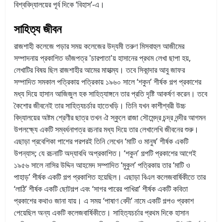
বিশ্ববিদ্যালয়ের পূর্ব দিকে ‘বিহাস’-এ।
সাহিত্য জীবন
রাজশাহী কলেজে পড়ার সময় কলেজের উদ্যমী তরুণ মিসবাহুল আজীমের
সম্পাদনায় প্রকাশিত ভাঁজপত্র 'চারপাতা'য় হাসানের প্রথম লেখা ছাপা হয়,
লেখাটির বিষয় ছিল রাজশাহীর আমের মাহাত্ম্য। তবে সিকান্দার আবু জাফর
সম্পাদিত সমকাল পত্রিকায় পত্রিকায় ১৯৬০ সালে ‘শকুন’ শীর্ষক গল্প প্রকাশের
মধ্য দিয়ে হাসান আজিজুল হক সাহিত্যাঙ্গনে তার প্রতি দৃষ্টি আকর্ষণ করেন। তবে
কৈশোর জীবনেই তার সাহিত্যচর্চার হাতেখড়ি। তিনি যখন কাশীশ্বরী উচ্চ
বিদ্যালয়ের অষ্টম শ্রেণীর ছাত্র তখন ঐ স্কুলে রাজা সৌমেন্দ্র চন্দ্র নন্দীর আগমন
উপলক্ষ্যে একটি সম্বর্ধনাপত্র রচনার মধ্য দিয়ে তার লেখালেখি জীবনের শুরু।
এছাড়া প্রবেশিকা পাশের পরপরই তিনি লেখেন ‘মাটি ও মানুষ’ শীর্ষক একটি
উপন্যাস; যে রচনাটি অদ্যাবধি অপ্রকাশিত। ‘শকুন’ গল্পটি প্রকাশের আগেই
১৯৫৬ সালে নাসির উদ্দিন আহমেদ সম্পাদিত ‘মুকুল’ পত্রিকায় তার ‘মাটি ও
পাহাড়’ শীর্ষক একটি গল্প প্রকাশিত হয়েছিল। এছাড়া বিএল কলেজবার্ষিকীতে তার
‘লাঠি’ শীর্ষক একটি ছোটগল্প এবং ‘সাগর পারের পাখিরা’ শীর্ষক একটি কবিতা
প্রকাশের কথাও জানা যায়। এ সময় ‘পাষাণ বেদী’ নামে একটি গল্পও প্রকাশ
পেয়েছিল অন্য একটি কলেজবার্ষিকীতে। সাহিত্যচর্চার প্রথম দিকে হাসান