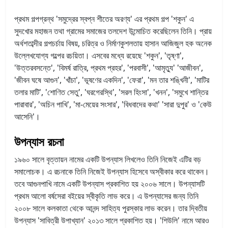
প্রথম গল্পগ্রন্থ 'সমুদ্রের স্বপ্ন শীতের অরণ্য' এর প্রথম গল্প 'শকুন' এ
সুদখোর মহাজন তথা গ্রামের সমাজের তলদেশ উন্মোচিত করেছিলেন তিনি। প্রায়
অর্ধশতাব্দীর গল্পচর্চায় বিষয়, চরিত্র ও নির্মাণকুশলতায় হাসান আজিজুল হক অনেক
উল্লেখযোগ্য গল্পের রচয়িতা। এসবের মধ্যে রয়েছে 'শকুন', 'তৃষ্ণা',
'উত্তরবসন্তে', 'বিমর্ষ রাত্রি, প্রথম প্রহর', 'পরবাসী', 'আমৃত্যু' 'আজীবন',
'জীবন ঘষে আগুন', 'খাঁচা', 'ভূষণের একদিন', 'ফেরা', 'মন তার শঙ্খিনী', 'মাটির
তলার মাটি', 'শোণিত সেতু', 'ঘরগেরস্থি', 'সরল হিংসা', 'খনন', 'সমুখে শান্তির
পারাবার', 'অচিন পাখি', 'মা-মেয়ের সংসার', 'বিধবাদের কথা' 'সারা দুপুর' ও 'কেউ
আসেনি'।
উপন্যাস রচনা
১৯৬০ সালে বৃত্তায়ন নামের একটি উপন্যাস লিখলেও তিনি নিজেই এটির বড়
সমালোচক। এ রচনাকে তিনি নিজেই উপন্যাস হিসেবে অস্বীকার করে থাকেন।
তবে আগুনপাখি নামে একটি উপন্যাস প্রকাশিত হয় ২০০৬ সালে। উপন্যাসটি
প্রথম আলো বর্ষসেরা বইয়ের স্বীকৃতি লাভ করে। এ উপন্যাসের জন্য তিনি
২০০৮ সালে কলকাতা থেকে আনন্দ সাহিত্য পুরস্কার লাভ করেন। তার দ্বিতীয়
উপন্যাস ‌‌'সাবিত্রী উপাখ্যান' ২০১৩ সালে প্রকাশিত হয়। 'শিউলি' নামে আরও