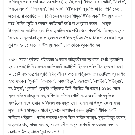
আজিজুল হক কবিতা রচনায়ও আগ্রহী হয়েছিলেন। ‘বিনতা রায় : আমি’, ‘নিরর্থক’,
‘গ্রামে এলাম’, ‘দিনাবসান’, ‘কথা থাক’, ‘রবীন্দ্রনাথ’ প্রভৃতি কবিতা তিনি ১৯৫৭
সালে রচনা করেছিলেন। তিনি ১৯৫৭ সালে ‘শামুক’ শীর্ষক একটি উপন্যাস রচনা
করে ‘মানিক স্মৃতি উপন্যাস প্রতিযোগিতা’য় অংশগ্রহণ করেন। ‘শামুক’
উপন্যাসের আংশিক প্রকাশিত হয়েছিল রাজশাহী থেকে প্রকাশিত জিল্লুর রহমান
সিদ্দিকী ও মুস্তাফা নূরউল ইসলাম সম্পাদিত পূর্বমেঘ ত্রৈমাসিক পত্রিকায়। ছয়
যুগ পর ২০১৫ সালে এ উপন্যাসিকাটি ঢাকা থেকে প্রকাশিত হয়।
১৯৬০ সালে ‘পূর্বমেঘ’ পত্রিকায় ‘একজন চরিত্রহীনের স্বপক্ষে’ গল্পটি প্রকাশিত
হওয়ার পরই তিনি একজন ব্যাতিক্রমী কথাশিল্পী হিসেবে পরিগণিত হতে থাকেন।
অচিরেই বাংলাদেশের প্রতিনিধিত্বশীল সবগুলো পত্রিকায় তার ছোটগল্প প্রকাশিত
হতে থাকে। ‘পূবালী’, ‘কালবেলা’, ‘গণসাহিত্য’, ‘ছোটগল্প’, ‘নাগরিক’, ‘পরিক্রম’,
‘কণ্ঠস্বর’, ‘পূর্বমেঘ’ প্রভৃতি পত্রিকায় তিনি নিয়মিত লিখেছেন। ১৯৬৩ সালে
সুহৃদ নাজিম মাহমুদের সহযোগিতায় সন্দীপন গোষ্ঠী নামে একটি সাংস্কৃতিক
সংগঠনের সাথে হাসান আজিজুল হক যুক্ত হন। হাসান আজিজুল হক এ সময়
সুহৃদ নাজিম মাহমুদের সাথে যুগ্মভাবে সম্পাদনা করেন ‘সন্দীপন’ শীর্ষক একটি
সাহিত্য পত্রিকা। ষাটের দশকের প্রথম দিকে নাজিম মাহমুদ, মুস্তাফিজুর রহমান,
জহরলাল রায়, সাধন সরকার, খালেদ রশীদ প্রমুখ সংগ্রামী কয়েকজন তরুণের
চেষ্টায় গঠিত হয়েছিল 'সন্দীপন গোষ্ঠী'।