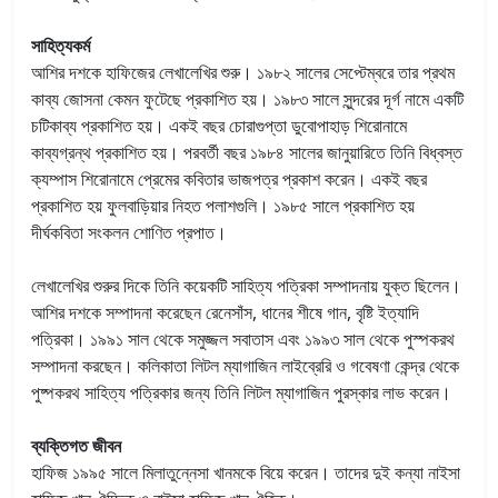
সাহিত্যকর্ম
আশির দশকে হাফিজের লেখালেখির শুরু। ১৯৮২ সালের সেপ্টেম্বরে তার প্রথম
কাব্য জোসনা কেমন ফুটেছে প্রকাশিত হয়। ১৯৮৩ সালে সুন্দরের দূর্গ নামে একটি
চটিকাব্য প্রকাশিত হয়। একই বছর চোরাগুপ্তা ডুবোপাহাড় শিরোনামে
কাব্যগ্রন্থ প্রকাশিত হয়। পরবর্তী বছর ১৯৮৪ সালের জানুয়ারিতে তিনি বিধ্বস্ত
ক্যম্পাস শিরোনামে প্রেমের কবিতার ভাজপত্র প্রকাশ করেন। একই বছর
প্রকাশিত হয় ফুলবাড়িয়ার নিহত পলাশগুলি। ১৯৮৫ সালে প্রকাশিত হয়
দীর্ঘকবিতা সংকলন শোণিত প্রপাত।
লেখালেখির শুরুর দিকে তিনি কয়েকটি সাহিত্য পত্রিকা সম্পাদনায় যুক্ত ছিলেন।
আশির দশকে সম্পাদনা করেছেন রেনেসাঁস, ধানের শীষে গান, বৃষ্টি ইত্যাদি
পত্রিকা। ১৯৯১ সাল থেকে সমুজ্জল সবাতাস এবং ১৯৯৩ সাল থেকে পুস্পকরথ
সম্পাদনা করছেন। কলিকাতা লিটল ম্যাগাজিন লাইব্রেরি ও গবেষণা কেন্দ্র থেকে
পুষ্পকরথ সাহিত্য পত্রিকার জন্য তিনি লিটল ম্যাগাজিন পুরস্কার লাভ করেন।
ব্যক্তিগত জীবন
হাফিজ ১৯৯৫ সালে মিলাতুন্নেসা খানমকে বিয়ে করেন। তাদের দুই কন্যা নাইসা