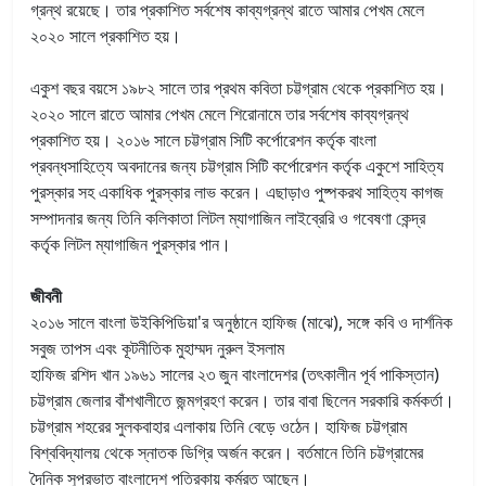
গ্রন্থ রয়েছে। তার প্রকাশিত সর্বশেষ কাব্যগ্রন্থ রাতে আমার পেখম মেলে
২০২০ সালে প্রকাশিত হয়।
একুশ বছর বয়সে ১৯৮২ সালে তার প্রথম কবিতা চট্টগ্রাম থেকে প্রকাশিত হয়।
২০২০ সালে রাতে আমার পেখম মেলে শিরোনামে তার সর্বশেষ কাব্যগ্রন্থ
প্রকাশিত হয়। ২০১৬ সালে চট্টগ্রাম সিটি কর্পোরেশন কর্তৃক বাংলা
প্রবন্ধসাহিত্যে অবদানের জন্য চট্টগ্রাম সিটি কর্পোরেশন কর্তৃক একুশে সাহিত্য
পুরস্কার সহ একাধিক পুরস্কার লাভ করেন। এছাড়াও পুষ্পকরথ সাহিত্য কাগজ
সম্পাদনার জন্য তিনি কলিকাতা লিটল ম্যাগাজিন লাইব্রেরি ও গবেষণা কেন্দ্র
কর্তৃক লিটল ম্যাগাজিন পুরস্কার পান।
জীবনী
২০১৬ সালে বাংলা উইকিপিডিয়া'র অনুষ্ঠানে হাফিজ (মাঝে), সঙ্গে কবি ও দার্শনিক
সবুজ তাপস এবং কূটনীতিক মুহাম্মদ নুরুল ইসলাম
হাফিজ রশিদ খান ১৯৬১ সালের ২৩ জুন বাংলাদেশর (তৎকালীন পূর্ব পাকিস্তান)
চট্টগ্রাম জেলার বাঁশখালীতে জন্মগ্রহণ করেন। তার বাবা ছিলেন সরকারি কর্মকর্তা।
চট্টগ্রাম শহরের সুলকবাহার এলাকায় তিনি বেড়ে ওঠেন। হাফিজ চট্টগ্রাম
বিশ্ববিদ্যালয় থেকে স্নাতক ডিগ্রি অর্জন করেন। বর্তমানে তিনি চট্টগ্রামের
দৈনিক সুপ্রভাত বাংলাদেশ পত্রিকায় কর্মরত আছেন।