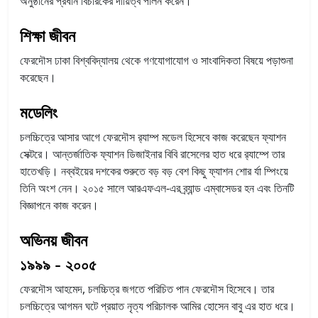
অনুষ্ঠানের প্রধান বিচারকের দায়িত্ব পালন করেন।
শিক্ষা জীবন
ফেরদৌস ঢাকা বিশ্ববিদ্যালয় থেকে গণযোগাযোগ ও সাংবাদিকতা বিষয়ে পড়াশুনা
করেছেন।
মডেলিং
চলচ্চিত্রে আসার আগে ফেরদৌস র‍্যাম্প মডেল হিসেবে কাজ করেছেন ফ্যাশন
সেক্টরে। আন্তর্জাতিক ফ্যাশন ডিজাইনার বিবি রাসেলের হাত ধরে র‍্যাম্পে তার
হাতেখড়ি। নব্বইয়ের দশকের শুরুতে বড় বড় বেশ কিছু ফ্যাশন শোর র্যা ম্পিংয়ে
তিনি অংশ নেন। ২০১৫ সালে আরএফএল-এর ব্র্যান্ড এম্বাসেডর হন এবং তিনটি
বিজ্ঞাপনে কাজ করেন।
অভিনয় জীবন
১৯৯৯ - ২০০৫
ফেরদৌস আহমেদ, চলচ্চিত্র জগতে পরিচিত পান ফেরদৌস হিসেবে। তার
চলচ্চিত্রে আগমন ঘটে প্রয়াত নৃত্য পরিচালক আমির হোসেন বাবু এর হাত ধরে।