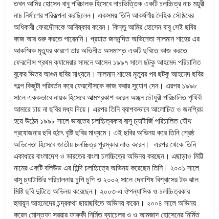
তখন আমির হোসেন বাবু পরিচালক হিসেবে নাচভিত্তিক একটি চলচ্চিত্র নাচ ময়ূরী
নাচ নির্মাণের পরিকল্পনা করছিলেন। একসময় তিনি আকর্ষণীয় দৈহিক সৌষ্ঠবের
অধিকারী ফেরদৌসকে আবিষ্কার করেন। কিন্তু আমির হোসেন বাবু সেই ছবির
কাজ আর শুরু করতে পারেননি। প্রয়াত জননন্দিত অভিনেতা সালমান শাহের এর
আকস্মিক মৃত্যুর কারণে তার অভিনীত অসমাপ্ত একটি ছবিতে কাজ করতে
ফেরদৌস প্রথম ক্যামেরার সামনে আসেন ১৯৯৭ সালে ছটকু আহমেদ পরিচালিত
বুকের ভিতর আগুন ছবির মাধ্যমে। সালমান শাহের মৃত্যুর পর ছটকু আহমেদ ছবির
গল্পে কিছুটা পরিবর্তন করে ফেরদৌসকে কাজ করার সুযোগ দেন। এরপর ১৯৯৮
সালে এককভাবে নায়ক হিসেবে আত্মপ্রকাশ করেন অঞ্জন চৌধুরী পরিচালিত পৃথিবী
আমারে চায় না ছবির মধ্য দিয়ে। এরপর তিনি ব্যাপকভাবে আলোচিত ও জনপ্রিয়
হয়ে উঠেন ১৯৯৮ সালে ভারতের চলচ্চিত্রকার বাসু চ্যাটার্জি পরিচালিত যৌথ
প্রযোজনার ছবি হঠাৎ বৃষ্টি ছবির মাধ্যমে। এই ছবির অভিনয় করে তিনি শ্রেষ্ঠ
অভিনেতা হিসেবে জাতীয় চলচ্চিত্র পুরস্কার লাভ করেন। এরপর থেকে তিনি
একাধারে বাংলাদেশ ও ভারতের বাংলা চলচ্চিত্রে অভিনয় করছেন। এছাড়াও মিট্টি
নামের একটি বলিউড এর হিন্দি চলচ্চিত্রে অভিনয় করেছেন তিনি। ২০০১ সালে
বাসু চ্যাটার্জির পরিচালনায় চুপি চুপি ও ২০০২ সালে দেবাশিষ বিশ্বাসের টক ঝাল
মিষ্টি ছবি দুটিতে অভিনয় করেছেন। ২০০৩-এ ঔপন্যাসিক ও চলচ্চিত্রকার
হুমায়ুন আহমেদের চন্দ্রকথা ছায়াছবিতে অভিনয় করেন। ২০০৪ সালে অভিনয়
করেন মোস্তফা সরয়ার ফারুকী নির্মিত ব্যাচেলর ও ও আমজাদ হোসেনের নির্মিত