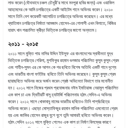
লাভ করেন (যৌথভাবে চঞ্চল চৌধুরী'র সাথে মনপুরা ছবির জন্য) এবং ওয়াকিল
আহমেদের কে আমি চলচ্চিত্রে একটি আইটেম গানে অভিনয় করেন। ২০১০
সালে তিনি বেশ কয়েকটি আলোচিত চলচ্চিত্রে অভিনয় করেছেন। এর মধ্যে
খ্যাতিমান চলচ্চিত্র নির্মাতা আমজাদ হোসেন-এর গোলাপী এখন বিলাতে, খিজির
হায়াৎ খান পরচালিত ক্রীড়া ভিত্তিক চলচ্চিত্র জাগো অন্যতম।
২০১১ - ২০১৫
২০১১ সালে মুক্তি পায় নাসির উদ্দিন ইউসুফ এর বাংলাদেশের স্বাধীনতা যুদ্ধ
ভিত্তিক চলচ্চিত্র গেরিলা, মুশফিকুর রহমান গুলজার পরিচালিত কুসুম কুসুম প্রেম
এবং শাহীন-সুমন এর কে আপন কে পর ছবিতে বিশেষ অতিথি একটি গানে দৃশ্যে
এবং ভারতীয় বাংলা ফাইটার ছবিতে তিনি অভিনয় করেছেন। কুসুম কুসুম প্রেম
ছায়াছবিতে অভিনয় করে অর্জন করেন শ্রেষ্ঠ অভিনেতা বিভাগে তার
মনোনীত
হন। ২০১২ সালে নিজের প্রথম প্রযোজনায় নঈম ইমতিয়াজ নেয়ামুল পরিচালিত
এক কাপ চা এবং দ্বিতীয়টি বাসু চ্যাটার্জি পরিচালনায় হঠাৎ সেদিন-এ অভিনয়
করেন। ২০১২ সালে খোকাবাবু নামের ভারতীয় ছবিতেও তিনি পার্শ্বচরিত্রে
অভিনয় করেন। এছাড়া মোস্তাফিজুর রহমান মানিক পরিচালিত এমনোতো প্রেম
হয় এবং জাকির হোসেন রাজুর যুগে যুগে তুমি আমারই ছবিতে অভিনয় করেন।
হঠাৎ সেদিন ২০১২ সালে মুক্তি পেলেও এক কাপ চা নির্মাণ বিলম্বের কারণে