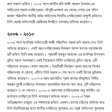
কাল সকালে ছবিতে। ২০০৫ সালে জাতীয় কবি কাজী নজরুল ইসলাম-এর
সাহিত্যের প্রথম চলচ্চিত্রায়ন মৌসুমী-গুলজার এর মেহের নেগার এবং মতিন
রহমান পরিচালিত জাতীয় কবির সাহিত্যের দ্বিতীয় চলচ্চিত্রায়ন রাক্ষুসী ছবিতেও
তিনি জ্যেষ্ঠ অভিনেত্রী রোজিনার বিপরীতে চমৎকার অভিনয় করেছেন।
২০০৬ - ২০১০
২০০৬ সালে জনপ্রিয় অভিনেত্রী কবরী পরিচালিত প্রথম ছবি আয়না-তেও তিনি
অভিনয় করেছেন। একই বছর চলচ্চিত্রকার দিদারুল আলম বদলের প্রযোজনায়
দুটি ছবিতে তিনি কাজ করেছেন। প্রথমটি হুমায়ুন আহমেদ-এর জনপ্রিয় উপন্যাস
নন্দিত নরকে অবলম্বনে একই শিরোনামে নির্মিত চলচ্চিত্র নন্দিত নরকে, এটি
পরিচালনা করেছেন বেলাল আহমেদ। দ্বিতীয়টি দিদারুল আলম বাদলের নিজের
পরিচালনায় না বোলনা, এটিতে তিনি প্রথম ও শেষ অংশে একটি বিশেষ ভূমিকায়
অভিনয় করেছেন। ২০০৭-এ বহুল আলোচিত গ্রাম বাংলার পটভূমিতে নির্মিত
খায়রুন সুন্দরী চলচ্চিত্র অসাধারণ ব্যবসায়িক সাফল্য লাভ করে, এটি পরিচালনা
করেছেন এ কে সোহেল। ২০০৮-এ খ্যাতনামা চলচ্চিত্রকার আবু সাইয়ীদ এর
রূপান্তর চলচ্চিত্রে তিনি অসাধারণ অভিনয় করেন। ২০০৯-এ সৈয়দ
অহিদুজ্জামান ডায়মন্ড এর গঙ্গাযাত্রা ছবিতে একজন ডোমের চরিত্রে অভিনয় করে
তিনি দ্বিতীয়বারের মতো জাতীয় চলচ্চিত্র পুরস্কার এর শ্রেষ্ঠ অভিনেতা পুরস্কার