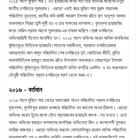
২০১৪ সালে মুক্তি পায়। এই ছায়াছবির জন্য পান তার অভিনয় জীবনের চতুর্থ
জাতীয় চলচ্চিত্র পুরস্কার। এছাড়া একই বছর মুক্তি পায় মুরাদ পারভেজ
পরিচালিত বৃহন্নলা, জাতীয় কবি কাজী নজরুল ইসলাম রচিত গল্প অতৃপ্ত কামনা
অবলম্বনে প্রিয়া তুমি সুখী হও ও চার অক্ষরের ভালবাসা। বৃহন্নলা ছায়াছবির
জন্য মেরিল-প্রথম আলো পুরস্কার-এর তারকা জরিপে শ্রেষ্ঠ চলচ্চিত্র
অভিনয়শিল্পী হিসেবে মনোনীত হন। ২০১৫ সালে অভিনয় করেন মানিক মানবিকের
মুক্তিযুদ্ধ ভিত্তিক ছায়াছবি শোভনের স্বাধীনতা, প্রখ্যাত চলচ্চিত্রকার
আবদুল্লাহ আল মামুন পরিচালিত শেষ চলচ্চিত্র দুই বেয়াইয়ের কীর্তি, নন্দিত
কথাসাহিত্যিক হুমায়ুন আহমেদ রচিত উপন্যাস অবলম্বনে মোরশেদুল ইসলাম
পরিচালিত মুক্তিযুদ্ধ ভিত্তিক ছায়াছবি অনিল বাগচীর একদিন ও ডঃ অরূপরতন
চৌধুরী পরিচালিত প্রথম চলচ্চিত্র স্বর্গ থেকে নরক-এ।
২০১৬ - বর্তমান
২০১৬ সালে মুক্তি পায় মেহের আফরোজ শাওন পরিচালিত প্রথম চলচ্চিত্র
কৃষ্ণপক্ষ, মুশফিকুর রহমান গুলজার পরিচালিত মন জানেনা মনের ঠিকানা। এছাড়া
অভিনয় করেন ইন্দো-বাংলা যৌথ প্রযোজনার ছায়াছবি বাদশা - দ্য ডনতে। এতে
আরও অভিনয় করছেন কলকাতার জনপ্রিয় অভিনেতা জিৎ ও বাংলাদেশী নুসরাত
ফারিয়া মাজহার। এছাড়া অভিনয় করবেন মোস্তাফিজুর রহমান মানিক পরিচালিত
ভালবাসবোই তো ও কতদিন দেখিনি তোমায় চলচ্চিত্রে। দুই ছায়াছবিতেই তার