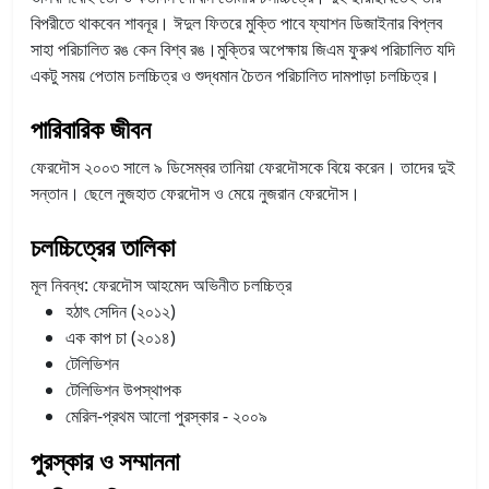
বিপরীতে থাকবেন শাবনূর। ঈদুল ফিতরে মুক্তি পাবে ফ্যাশন ডিজাইনার বিপ্লব
সাহা পরিচালিত রঙ কেন বিশ্ব রঙ।মুক্তির অপেক্ষায় জিএম ফুরুখ পরিচালিত যদি
একটু সময় পেতাম চলচ্চিত্র ও শুদ্ধমান চৈতন পরিচালিত দামপাড়া চলচ্চিত্র।
পারিবারিক জীবন
ফেরদৌস ২০০৩ সালে ৯ ডিসেম্বর তানিয়া ফেরদৌসকে বিয়ে করেন। তাদের দুই
সন্তান। ছেলে নুজহাত ফেরদৌস ও মেয়ে নুজরান ফেরদৌস।
চলচ্চিত্রের তালিকা
মূল নিবন্ধ: ফেরদৌস আহমেদ অভিনীত চলচ্চিত্র
হ
ঠাৎ সেদিন (২০১২)
এক কাপ চা (২০১৪)
টেলিভিশন
টেলিভিশন উপস্থাপক
মেরিল-প্রথম আলো পুরস্কার - ২০০৯
পুরস্কার ও সম্মাননা