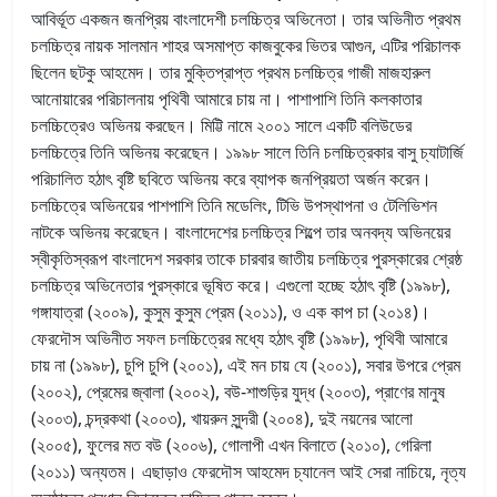
আবির্ভূত একজন জনপ্রিয় বাংলাদেশী চলচ্চিত্র অভিনেতা। তার অভিনীত প্রথম
চলচ্চিত্র নায়ক সালমান শাহর অসমাপ্ত কাজবুকের ভিতর আগুন, এটির পরিচালক
ছিলেন ছটকু আহমেদ। তার মুক্তিপ্রাপ্ত প্রথম চলচ্চিত্র গাজী মাজহারুল
আনোয়ারের পরিচালনায় পৃথিবী আমারে চায় না। পাশাপাশি তিনি কলকাতার
চলচ্চিত্রেও অভিনয় করছেন। মিট্টি নামে ২০০১ সালে একটি বলিউডের
চলচ্চিত্রে তিনি অভিনয় করেছেন। ১৯৯৮ সালে তিনি চলচ্চিত্রকার বাসু চ্যাটার্জি
পরিচালিত হঠাৎ বৃষ্টি ছবিতে অভিনয় করে ব্যাপক জনপ্রিয়তা অর্জন করেন।
চলচ্চিত্রে অভিনয়ের পাশপাশি তিনি মডেলিং, টিভি উপস্থাপনা ও টেলিভিশন
নাটকে অভিনয় করেছেন। বাংলাদেশের চলচ্চিত্র শিল্পে তার অনবদ্য অভিনয়ের
স্বীকৃতিস্বরূপ বাংলাদেশ সরকার তাকে চারবার জাতীয় চলচ্চিত্র পুরস্কারের শ্রেষ্ঠ
চলচ্চিত্র অভিনেতার পুরস্কারে ভূষিত করে। এগুলো হচ্ছে হঠাৎ বৃষ্টি (১৯৯৮),
গঙ্গাযাত্রা (২০০৯), কুসুম কুসুম প্রেম (২০১১), ও এক কাপ চা (২০১৪)।
ফেরদৌস অভিনীত সফল চলচ্চিত্রের মধ্যে হঠাৎ বৃষ্টি (১৯৯৮), পৃথিবী আমারে
চায় না (১৯৯৮), চুপি চুপি (২০০১), এই মন চায় যে (২০০১), সবার উপরে প্রেম
(২০০২), প্রেমের জ্বালা (২০০২), বউ-শাশুড়ির যুদ্ধ (২০০৩), প্রাণের মানুষ
(২০০৩), চন্দ্রকথা (২০০৩), খায়রুন সুন্দরী (২০০৪), দুই নয়নের আলো
(২০০৫), ফুলের মত বউ (২০০৬), গোলাপী এখন বিলাতে (২০১০), গেরিলা
(২০১১) অন্যতম। এছাড়াও ফেরদৌস আহমেদ চ্যানেল আই সেরা নাচিয়ে, নৃত্য