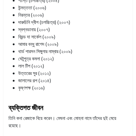
শাস্তি (চলচ্চিত্র) (২০০৪)
উন্মত্ততা (২০০৬)
নিরন্তর (২০০৬)
দারুচিনি দ্বীপ (চলচ্চিত্র) (২০০৭)
স্বপ্নডানায় (২০০৭)
বিয়ন্ড দা সার্কেল (২০০৯)
আমার বন্ধু রাশেদ (২০০৯)
থার্ড পারসন সিঙ্গুলার নাম্বার (২০০৯)
ঘেটুপুত্র কমলা (২০১২)
লাল টিপ (২০১২)
উত্তরের সুর (২০১২)
জালালের গল্প (২০১৪)
কৃষ্ণপক্ষ (২০১৬)
ব্যক্তিগত জীবন
তিনি কনা রেজাকে বিয়ে করেন। মেঘনা এবং মোহনা নামে তাঁদের দুই মেয়ে
রয়েছে।