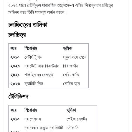
২০২২ সালে নেটফ্লিক্স ধারাবাহিক ওয়েন্সডে-এ এনিড সিনক্লেয়ার চরিত্রে
অভিনয় করে তিনি সাফল্য অর্জন করেন।
চলচ্চিত্রের তালিকা
চলচ্চিত্র
বছর
শিরোনাম
ভূমিকা
২০১০
লেটার্স টু গড
স্কুল বাসে মেয়ে
২০২০
দ্য টেস্ট অফ ক্রিস্টমাস
বিবি জর্ডান
২০২১
গার্ল ইন দ্য বেসমেন্ট
মেরি কোডি
২০২৩
ফ্যামিলি লিভ
ঘোষিত হবে
টেলিভিশন
বছর
শিরোনাম
ভূমিকা
২০১০
দ্য গ্লেডস
পেইজ স্লেটন
দ্য বেকার অ্যান্ড দ্য বিউটি
স্টেফানি
২০২০