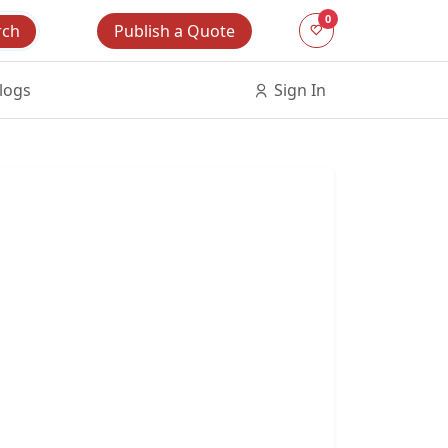
0
Publish a Quote
rch
logs
Sign In