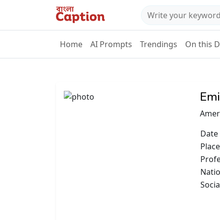
Home
AI Prompts
Trendings
On this 
Emi
Ameri
Date 
Place
Prof
Natio
Socia