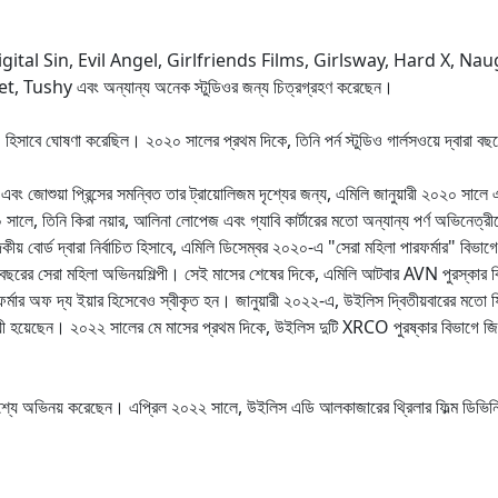
gital Sin, Evil Angel, Girlfriends Films, Girlsway, Hard X, N
shy এবং অন্যান্য অনেক স্টুডিওর জন্য চিত্রগ্রহণ করেছেন।
 হিসাবে ঘোষণা করেছিল। ২০২০ সালের প্রথম দিকে, তিনি পর্ন স্টুডিও গার্লসওয়ে দ্বারা বছ
 এবং জোশুয়া প্রিন্সের সমন্বিত তার ট্রায়োলিজম দৃশ্যের জন্য, এমিলি জানুয়ারী ২০২০
০ সালে, তিনি কিরা নয়ার, আলিনা লোপেজ এবং গ্যাবি কার্টারের মতো অন্যান্য পর্ণ অভিনেত্র
র্ড দ্বারা নির্বাচিত হিসাবে, এমিলি ডিসেম্বর ২০২০-এ "সেরা মহিলা পারফর্মার" বিভাগ
 বছরের সেরা মহিলা অভিনয়শিল্পী। সেই মাসের শেষের দিকে, এমিলি আটবার AVN পুরস্কার বিজয়
ার অফ দ্য ইয়ার হিসেবেও স্বীকৃত হন। জানুয়ারী ২০২২-এ, উইলিস দ্বিতীয়বারের মতো ফি
য়ী হয়েছেন। ২০২২ সালের মে মাসের প্রথম দিকে, উইলিস দুটি XRCO পুরষ্কার বিভাগে জিত
দৃশ্যে অভিনয় করেছেন।
এপ্রিল ২০২২ সালে, উইলিস এডি আলকাজারের থ্রিলার ফিল্ম ডিভিন