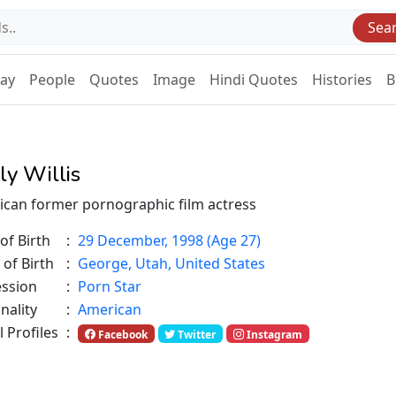
Sea
Day
People
Quotes
Image
Hindi Quotes
Histories
B
ly Willis
can former pornographic film actress
of Birth
:
29 December, 1998 (Age 27)
 of Birth
:
George, Utah, United States
ession
:
Porn Star
nality
:
American
l Profiles
:
Facebook
Twitter
Instagram