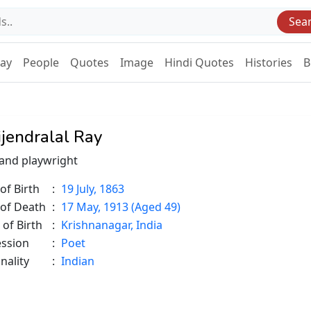
Sea
Day
People
Quotes
Image
Hindi Quotes
Histories
B
jendralal Ray
and playwright
of Birth
:
19 July, 1863
 of Death
:
17 May, 1913 (Aged 49)
 of Birth
:
Krishnanagar, India
ession
:
Poet
nality
:
Indian