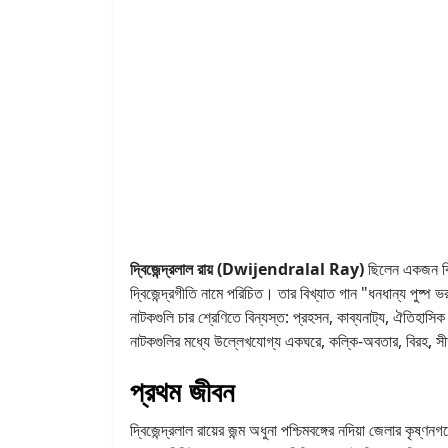
দ্বিজেন্দ্রলাল রায় (Dwijendralal Ray)
ছিলেন একজন বিশ
দ্বিজেন্দ্রগীতি নামে পরিচিত। তার বিখ্যাত গান "ধনধান্য পু
নাটকগুলি চার শ্রেণিতে বিন্যস্ত: প্রহসন, কাব্যনাট্য, ঐতিহাসিক 
নাটকগুলির মধ্যে উল্লেখযোগ্য একঘরে, কল্কি-অবতার, বিরহ, সীতা, 
প্রথম জীবন
দ্বিজেন্দ্রলাল রায়ের জন্ম অধুনা পশ্চিমবঙ্গের নদিয়া জেলার কৃ