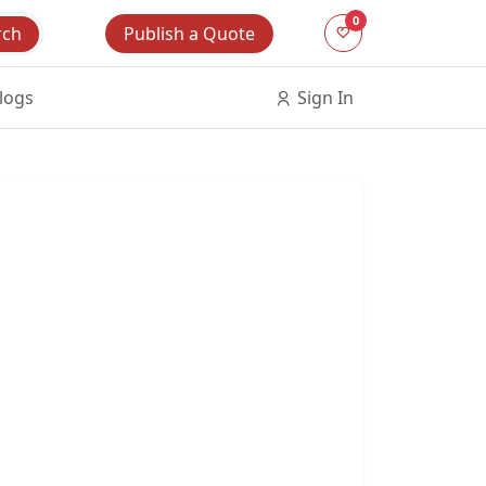
0
Publish a Quote
rch
logs
Sign In