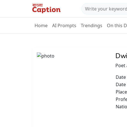
Home
AI Prompts
Trendings
On this 
Dwi
Poet 
Date 
Date
Place
Prof
Natio