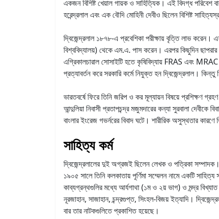
একজন বিশিষ্ট খেয়াল গায়ক ও সাহিত্যিক। এই বিদগ্ধ পরিবেশ বালক
হরেন্দ্রলাল এবং এক বৌদি মোহিনী দেবীও ছিলেন বিশিষ্ট সাহিত্যস্র
দ্বিজেন্দ্রলাল ১৮৭৮-এ প্রবেশিকা পরীক্ষায় বৃত্তি লাভ করে
বিশ্ববিদ্যালয়) থেকে এম.এ. পাস করেন। এরপর কিছুদিন ছাপরার রেভে
এগ্রিকালচারাল সোসাইটি হতে কৃষিবিদ্যায় FRAS এবং MRAC 
প্রত্যাবর্তন করে সরকারি কর্মে নিযুক্ত হন দ্বিজেন্দ্রলাল। কিন্
ভারতবর্ষে ফিরে তিনি জরিপ ও কর মূল্যায়ন বিষয়ে প্রশিক্ষণ গ
আন্দুলিয়া নিবাসী প্রতাপচন্দ্র মজুমদারের কন্যা সুরবালা দেবীক
বাংলার ইংরেজ গভর্নরের বিবাদ ঘটে। শারীরিক অসুস্থতার কারণ
সাহিত্য কর্ম
দ্বিজেন্দ্রলালের দুই অগ্রজই ছিলেন লেখক ও পত্রিকা সম্পাদক। 
১৯০৫ সালে তিনি কলকাতায় পূর্ণিমা সম্মেলন নামে একটি সাহিত্য
কাব্যগ্রন্থগুলির মধ্যে আর্যগাথা (১ম ও ২য় ভাগ) ও মন্দ্র বিখ্য
নূরজাহান, সাজাহান, চন্দ্রগুপ্ত, সিংহল-বিজয় ইত্যাদি। দ্বিজেন্দ
বার তার নাটকগুলিতে প্রকাশিত হয়েছে।