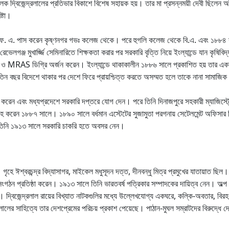
 দ্বিজেন্দ্রলালের প্রতিভার বিকাশে বিশেষ সহায়ক হয়। তার মা প্রসন্নময়ী দেবী ছিলেন অদ্
ষ্টা।
ন। এফ. এ. পাস করেন কৃষ্ণনগর গভঃ কলেজ থেকে। পরে হুগলি কলেজ থেকে বি.এ. এবং ১৮৮৪ সা
লগঞ্জ মুখার্জ্জি সেমিনারিতে শিক্ষকতা করার পর সরকারি বৃত্তি নিয়ে ইংল্যান্ডে যান কৃষিবি
ও MRAS ডিগ্রি অর্জন করেন। ইংল্যান্ডে থাকাকালীন ১৮৮৬ সালে প্রকাশিত হয় তার এ
তু তিন বছর বিদেশে থাকার পর দেশে ফিরে প্রায়শ্চিত্ত করতে অসম্মত হলে তাকে নানা সামাজিক উ
্রহণ করেন এবং মধ্যপ্রদেশে সরকারি দপ্তরে যোগ দেন। পরে তিনি দিনাজপুরে সহকারী ম্যাজিস্
ে বিবাহ করেন ১৮৮৭ সালে। ১৮৯০ সালে বর্ধমান এস্টেটের সুজামুতা পরগনায় সেটেলমেন্ট অফিসার
ে তিনি ১৯১৩ সালে সরকারি চাকরি হতে অবসর নেন।
গৃহে ঈশ্বরচন্দ্র বিদ্যাসাগর, মাইকেল মধুসূদন দত্ত, দীনবন্ধু মিত্র প্রমুখের যাতায়াত
 সংগঠন প্রতিষ্ঠা করেন। ১৯১৩ সালে তিনি ভারতবর্ষ পত্রিকার সম্পাদকের দায়িত্ব নেন। অল
াত। দ্বিজেন্দ্রলাল রায়ের বিখ্যাত নাটকগুলির মধ্যে উল্লেখযোগ্য একঘরে, কল্কি-অবতার, বিরহ,
্রলালের সাহিত্যে তার দেশপ্রেমের পরিচয় প্রকাশ পেয়েছে। পাঠান-মুঘল সম্রাটদের বিরুদ্ধে দেশে