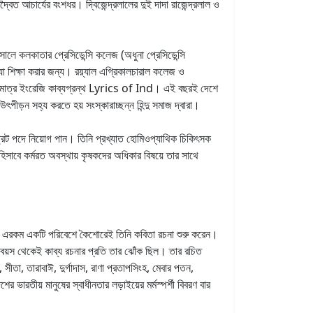
বৈত আচার্যের বংশধর। দ্বিজেন্দ্রলালের দুই দাদা রাজেন্দ্রলাল ও
লে কলকাতার প্রেসিডেন্সি কলেজ (অধুনা প্রেসিডেন্সি
দ্যা শিক্ষা করার জন্য। রয়্যাল এগ্রিকালচারাল কলেজ ও
কমাত্র ইংরেজি কাব্যগ্রন্থ Lyrics of Ind। এই বছরই দেশে
ৎপীড়ন সহ্য করতে হয় সংস্কারাচ্ছন্ন হিন্দু সমাজ দ্বারা।
ট্রেট পদে নিয়োগ পান। তিনি প্রখ্যাত হোমিওপ্যাথিক চিকিৎসক
 হিসাবে কর্মরত অবস্থায় কৃষকদের অধিকার বিষয়ে তার সাথে
 ছিল। এরকম একটি পরিবেশে কৈশোরেই তিনি কবিতা রচনা শুরু করেন।
্প বয়স থেকেই কাব্য রচনার প্রতি তার ঝোঁক ছিল। তার রচিত
 সীতা, তারাবাঈ, দুর্গাদাস, রাণা প্রতাপসিংহ, মেবার পতন,
র ভারতীয় মানুষের স্বাধীনতার লড়াইয়ের মর্মস্পর্শী বিবরণ বার