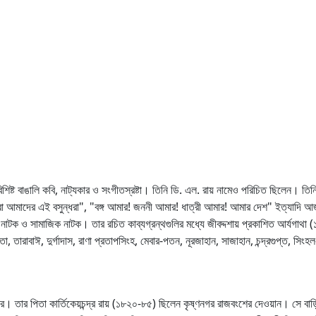
িষ্ট বাঙালি কবি, নাট্যকার ও সংগীতস্রষ্টা। তিনি ডি. এল. রায় নামেও পরিচিত ছিলেন। ত
ষ্প ভরা আমাদের এই বসুন্ধরা", "বঙ্গ আমার! জননী আমার! ধাত্রী আমার! আমার দেশ" ইত্যাদ
নাটক ও সামাজিক নাটক। তার রচিত কাব্যগ্রন্থগুলির মধ্যে জীবদ্দশায় প্রকাশিত আর্যগাথা (১ম ও
তারাবাঈ, দুর্গাদাস, রাণা প্রতাপসিংহ, মেবার-পতন, নূরজাহান, সাজাহান, চন্দ্রগুপ্ত, সিংহ
ষ্ণনগরে। তার পিতা কার্তিকেয়চন্দ্র রায় (১৮২০-৮৫) ছিলেন কৃষ্ণনগর রাজবংশের দেওয়ান। সে ব