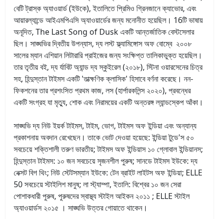
বেটি ট্রাস্ক অ্যাওয়ার্ড (ইউকে), ইতালিতে প্রিমিও গ্রিনজানে ক্যাভোর, এবং
আয়ারল্যান্ডে আইএমপিএসি অ্যাওয়ার্ডের জন্য মনোনীত হয়েছিল। 16টি ভাষায়
অনূদিত, The Last Song of Dusk একটি আন্তর্জাতিক বেস্টসেলার
ছিল। সাঙ্ঘভির দ্বিতীয় উপন্যাস, দ্য লস্ট ফ্ল্যামিঙ্গোস অফ বোম্বে ২০০৮
সালের ম্যান এশিয়ান লিটারারি প্রাইজের জন্য সংক্ষিপ্ত তালিকাভুক্ত হয়েছিল।
তার তৃতীয় বই, দ্য র্যাবিট অ্যান্ড দ্য স্কুইরেল (২০১৮), স্টিনা ওয়ারসেনের চিত্র
সহ, হিন্দুস্তান টাইমস একটি 'তাত্ক্ষণিক ক্লাসিক' হিসাবে বর্ণনা করেছে। নন-
ফিকশনের তার প্রশংসিত প্রথম কাজ, লস (হার্পারকলিন্স ২০২০), প্রবন্ধের
একটি সংগ্রহ যা মৃত্যু, শোক এবং নিরাময়ের একটি অন্তরঙ্গ ল্যান্ডস্কেপ আঁকা।
সাঙ্ঘভি দ্য নিউ ইয়র্ক টাইমস, টাইম, ভোগ, টাইমস অফ ইন্ডিয়া এবং অন্যান্য
প্রকাশনায় অবদান রেখেছেন। তাকে ভোট দেওয়া হয়েছে: ইন্ডিয়া টুডে'স ৫০
সবচেয়ে শক্তিশালী তরুণ ভারতীয়; টাইমস অফ ইন্ডিয়াস ১০ গ্লোবাল ইন্ডিয়ানস;
হিন্দুস্তান টাইমস: ১০ জন সবচেয়ে সৃজনশীল পুরুষ; সানডে টাইমস ইউকে: দ্য
নেক্সট বিগ থিং; নিউ স্টেটসম্যান ইউকে: টেন ব্রাইট লাইটস অফ ইন্ডিয়া; ELLE
50 সবচেয়ে স্টাইলিশ মানুষ; লা স্ট্যাম্পা, ইতালি: বিশ্বের ১০ জন সেরা
পোশাকধারী পুরুষ, পুরুষদের স্বাস্থ্য স্টাইল আইকন ২০১১ ; ELLE স্টাইল
অ্যাওয়ার্ডস ২০১৫ । সাঙ্ঘভি উত্তর গোয়াতে থাকেন।