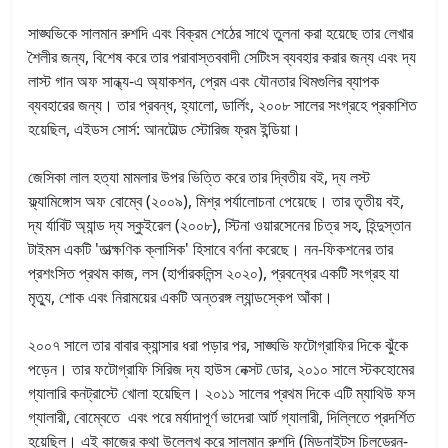
সাঙ্ঘভিকে সালমান রুশদি এবং বিক্রম শেঠের সাথে তুলনা করা হয়েছে তার লেখার
শৈলীর জন্য, বিশেষ করে তার পরাবাস্তববাদী সেটিংস ব্যবহার করার জন্য এবং দ্য
লাস্ট গান অফ সান্ধ্য-এ অ্যাকশন, প্রেম এবং যৌনতার থিমগুলির ব্যাপক
ব্যবহারের জন্য। তার প্রবন্ধ, হ্যালো, ডার্লিং, ২০০৮ সালের সংগ্রহে প্রকাশিত
হয়েছিল, এইডস সোর্স: আনটোল্ড স্টোরিজ ফ্রম ইন্ডিয়া।
জেসিকা লাল হত্যা মামলার উপর ভিত্তি করে তার দ্বিতীয় বই, দ্য লস্ট
ফ্ল্যামিঙ্গোস অফ বোম্বে (২০০৯), মিশ্র পর্যালোচনা পেয়েছে। তার তৃতীয় বই,
দ্য র্যাবিট অ্যান্ড দ্য স্কুইরেল (২০০৮), স্টিনা ওয়ারসেনের চিত্র সহ, হিন্দুস্তান
টাইমস একটি 'তাত্ক্ষণিক ক্লাসিক' হিসাবে বর্ণনা করেছে। নন-ফিকশনের তার
প্রশংসিত প্রথম কাজ, লস (হার্পারকলিন্স ২০২০), প্রবন্ধের একটি সংগ্রহ যা
মৃত্যু, শোক এবং নিরাময়ের একটি অন্তরঙ্গ ল্যান্ডস্কেপ আঁকা।
২০০৭ সালে তার বাবার ক্যান্সার ধরা পড়ার পর, সাঙ্ঘভি ফটোগ্রাফির দিকে ঝুঁকে
পড়েন। তার ফটোগ্রাফি সিরিজ দ্য হাউস নেক্সট ডোর, ২০১০ সালে স্টকহোমের
গ্যালারি কনট্রাস্টে খোলা হয়েছিল। ২০১১ সালের প্রথম দিকে এটি ম্যাথিউ ফস
গ্যালারী, বোম্বেতে এবং পরে মর্যাদাপূর্ণ ভাদেরা আর্ট গ্যালারী, দিল্লিতে প্রদর্শিত
হয়েছিল। এই কাজের কথা উল্লেখ করে সালমান রুশদি (মিডনাইটস চিলড্রেন-