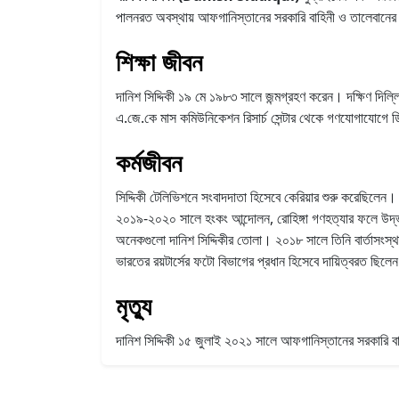
পালনরত অবস্থায় আফগানিস্তানের সরকারি বাহিনী ও তালেবানের সংঘ
শিক্ষা জীবন
দানিশ সিদ্দিকী ১৯ মে ১৯৮৩ সালে জন্মগ্রহণ করেন। দক্ষিণ দিল্ল
এ.জে.কে মাস কমিউনিকেশন রিসার্চ সেন্টার থেকে গণযোগাযোগে ড
কর্মজীবন
সিদ্দিকী টেলিভিশনে সংবাদদাতা হিসেবে কেরিয়ার শুরু করেছিলে
২০১৯-২০২০ সালে হংকং আন্দোলন, রোহিঙ্গা গণহত্যার ফলে উদ্ভূত
অনেকগুলো দানিশ সিদ্দিকীর তোলা। ২০১৮ সালে তিনি বার্তাসংস্থা 
ভারতের রয়টার্সের ফটো বিভাগের প্রধান হিসেবে দায়িত্বরত ছিলে
মৃত্যু
দানিশ সিদ্দিকী ১৫ জুলাই ২০২১ সালে আফগানিস্তানের সরকারি বাহি