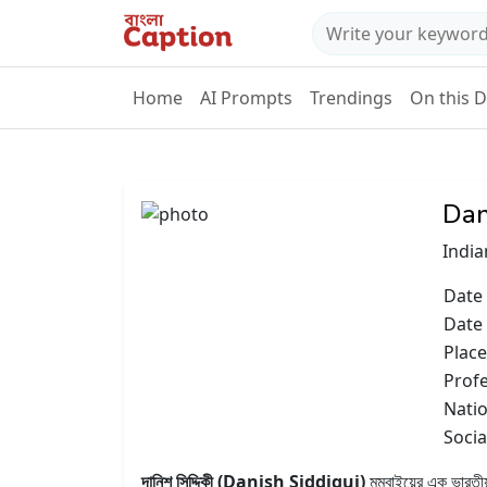
Home
AI Prompts
Trendings
On this 
Dan
India
Date 
Date
Place
Prof
Natio
Socia
দানিশ সিদ্দিকী (Danish Siddiqui)
মুম্বাইয়ের এক ভারতী