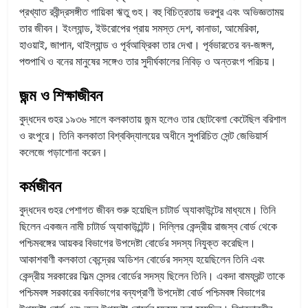
প্রখ্যাত রবীন্দ্রসঙ্গীত গায়িকা ঋতু গুহ। বহু বিচিত্রতায় ভরপুর এবং অভিজ্ঞতাময়
তার জীবন। ইংল্যান্ড, ইউরোপের প্রায় সমস্ত দেশ, কানাডা, আমেরিকা,
হাওয়াই, জাপান, থাইল্যান্ড ও পূর্বআফ্রিকা তার দেখা। পূর্বভারতের বন-জঙ্গল,
পশুপাখি ও বনের মানুষের সঙ্গেও তার সুদীর্ঘকালের নিবিড় ও অন্তরংগ পরিচয়।
জন্ম ও শিক্ষাজীবন
বুদ্ধদেব গুহর ১৯৩৬ সালে কলকাতায় জন্ম হলেও তার ছোটবেলা কেটেছিল বরিশাল
ও রংপুরে। তিনি কলকাতা বিশ্ববিদ্যালয়ের অধীনে সুপরিচিত সেন্ট জেভিয়ার্স
কলেজে পড়াশোনা করেন।
কর্মজীবন
বুদ্ধদেব গুহর পেশাগত জীবন শুরু হয়েছিল চাটার্ড অ্যাকাউন্টের মাধ্যমে। তিনি
ছিলেন একজন নামী চাটার্ড অ্যাকাউন্টেন্ট। দিল্লির কেন্দ্রীয় রাজস্ব বোর্ড থেকে
পশ্চিমবঙ্গের আয়কর বিভাগের উপদেষ্টা বোর্ডের সদস্য নিযুক্ত করেছিল।
আকাশবাণী কলকাতা কেন্দ্রের অডিশন বোর্ডের সদস্য হয়েছিলেন তিনি এবং
কেন্দ্রীয় সরকারের ফিল্ম সেন্সর বোর্ডের সদস্য ছিলেন তিনি। একদা বামফ্রন্ট তাকে
পশ্চিমবঙ্গ সরকারের বনবিভাগের বন্যপ্রাণী উপদেষ্টা বোর্ড পশ্চিমবঙ্গ বিভাগের