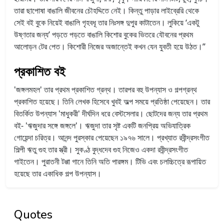
তারা ছাপোষা বাঙালি জীবনের চৌহদ্দিতে নেই। কিন্তু পাড়ার লাইব্রেরি থেকে
সেই বই বুকে নিয়েই বাঙালি গৃহবধূ তার নিঃসঙ্গ দুপুর কাটাতেন। লুকিয়ে ‘একটু
উষ্ণতার জন্য’ পড়তে পড়তে বাঙালি কিশোর বুকের ভিতরে যৌবনের প্রথম
আলোড়ন টের পেত। কিশোরী নিজের অজান্তেই কখন যেন যুবতী হয়ে উঠত।’’
প্রকাশিত বই
'জঙ্গলমহল' তার প্রথম প্রকাশিত গ্রন্থ। তারপর বহু উপন্যাস ও গল্পগ্রন্থ
প্রকাশিত হয়েছে। তিনি লেখক হিসেবে খুবই অল্প সময়ে প্রতিষ্ঠা পেয়েছেন। তার
বিতর্কিত উপন্যাস 'মাধুকরী' দীর্ঘদিন ধরে বেস্টসেলার। ছোটদের জন্য তার প্রথম
বই- 'ঋজুদার সঙ্গে জঙ্গলে'। ঋজুদা তার সৃষ্ট একটি জনপ্রিয় অভিযাত্রিক
গোয়েন্দা চরিত্র। আনন্দ পুরস্কার পেয়েছেন ১৯৭৬ সালে। প্রখ্যাত রবীন্দ্রসংগীত
শিল্পী ঋতু গুহ তার স্ত্রী। সুকণ্ঠ বুদ্ধদেব গুহ নিজেও একদা রবীন্দ্রসংগীত
গাইতেন। পুরাতনী টপ্পা গানে তিনি অতি পারঙ্গম। টিভি এবং চলচ্চিত্রে রূপায়িত
হয়েছে তার একাধিক গল্প উপন্যাস।
Quotes