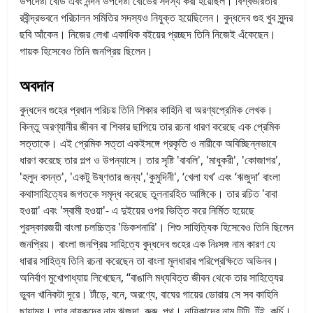
উপদেষ্টা বোর্ড এবং নন্দন উপদেষ্টা বোর্ডের সদস্য করা হয়েছিল। বিশ্বভারতীর
রবীন্দ্রভবনে পরিচালন সমিতির সদস্যও নিযুক্ত হয়েছিলেন। বুদ্ধদেব গুহ খুব সুন্দর
ছবি আঁকেন। নিজের লেখা একাধিক বইয়ের প্রচ্ছদ তিনি নিজেই এঁকেছেন।
গায়ক হিসেবেও তিনি জনপ্রিয় ছিলেন।
অবদান
বুদ্ধদেব গুহের প্রধান পরিচয় তিনি শিকার কাহিনি বা অরণ্যপ্রেমিক লেখক।
কিন্তু অরণ্যানীর জীবন বা শিকার ছাপিয়ে তার রচনা ধারণ করেছে এক প্রেমিক
সত্তাকে। এই প্রেমিক সত্তা একইসঙ্গে প্রকৃতি ও নারীকে অবিচ্ছিন্নভাবে
ধারণ করেছে তার গল্প ও উপন্যাসে। তার সৃষ্টি 'বাবলি', 'মাধুকরী', 'কোজাগর',
'হলুদ বসন্ত', 'একটু উষ্ণতার জন্য','কুমুদিনী', ‘খেলা যখ’ এবং ‘ঋজুদা’ বাংলা
কথাসাহিত্যের জগতকে সমৃদ্ধ করেছে তুলনারহিত আঙ্গিকে। তার রচিত 'বাবা
হওয়া' এবং 'স্বামী হওয়া'- এ দুইয়ের ওপর ভিত্তি করে নির্মিত হয়েছে
পুরস্কারজয়ী বাংলা চলচ্চিত্র 'ডিকশনারি'। শিশু সাহিত্যিক হিসেবেও তিনি ছিলেন
জনপ্রিয়। বাংলা জনপ্রিয় সাহিত্যে বুদ্ধদেব গুহের এক নিঃসঙ্গ নাম কারণ যে
ধারার সাহিত্য তিনি রচনা করেছেন তা বাংলা মূলধারার পরিপ্রেক্ষিতে অভিনব।
অনির্বাণ মুখোপাধ্যায় লিখেছেন, ‘‘বাঙালি মধ্যবিত্ত জীবন থেকে তার সাহিত্যের
ভুবন খানিকটা দূরে। টাঁড়ে, বনে, অরণ্যে, বাঘের গায়ের ডোরায় সে সব কাহিনি
ছায়াময়। তার নায়কদের নাম ঋজুদা, রুরু, পৃথু। নায়িকাদের নাম টিটি, টুঁই, কুর্চি।