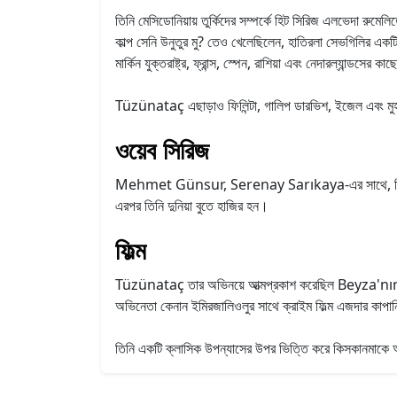
তিনি মেসিডোনিয়ায় তুর্কিদের সম্পর্কে হিট সিরিজ এলভেদা রুমে
কাল্প সেনি উনুতুর মু? তেও খেলেছিলেন, হাতিরলা সেভগিলির 
মার্কিন যুক্তরাষ্ট্র, ফ্রান্স, স্পেন, রাশিয়া এবং নেদারল্যান্ডসের ক
Tüzünataç এছাড়াও ফিলিন্টা, গালিপ ডারভিশ, ইজেল এবং মু
ওয়েব সিরিজ
Mehmet Günsur, Serenay Sarıkaya-এর সাথে, তিনি একট
এরপর তিনি দুনিয়া বুতে হাজির হন।
ফিল্ম
Tüzünataç তার অভিনয়ে আত্মপ্রকাশ করেছিল Beyza'nın 
অভিনেতা কেনান ইমিরজালিওলুর সাথে ক্রাইম ফিল্ম এজদার কাপা
তিনি একটি ক্লাসিক উপন্যাসের উপর ভিত্তি করে কিসকানমাকে 