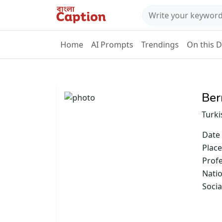
Home
AI Prompts
Trendings
On this 
Ber
Turki
Date 
Place
Prof
Natio
Socia