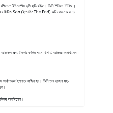
বেশিরভাগ ইউরোপীয় ভূমি হারিয়েছিল। তিনি পিরিয়ড সিরিজ বু
ের অপরাধ সিরিজ Son (ইংরেজি: The End) অভিযোজনের জন্য
আতাগুল এবং ইলকার কালির সাথে ডিপ-এ অভিনয় করেছিলেন।
অর্গানাইজ ইশলারে হাজির হন। তিনি তার ইজেল সহ-
 ছিল।
অভিনয় করেছিলেন।