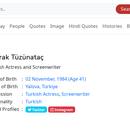
Sea
Day
People
Quotes
Image
Hindi Quotes
Histories
B
rak Tüzünataç
sh Actress and Screenwriter
of Birth
:
02 November, 1984 (Age 41)
 of Birth
:
Yalova, Türkiye
ession
:
Turkish Actress
,
Screenwriter
nality
:
Turkish
l Profiles
:
Twitter
Instagram