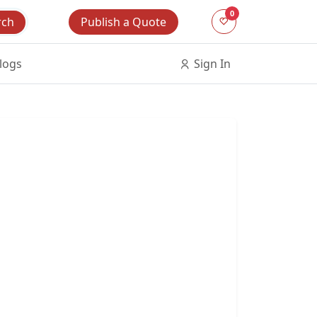
0
Publish a Quote
rch
logs
Sign In