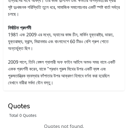
হাস্যরসের সাথে আবদ্ধ। তার কাজ দুঃশাসন এবং ক্ষমতার অপব্যবহারের দ্বারা
সৃষ্ট দুঃখজনক পরিস্থিতি তুলে ধরে, সামাজিক সমালোচনার একটি স্পষ্ট বার্তা সর্বত্র
চলছে।
নির্বাচিত প্রদর্শনী
1981 এবং 2009 এর মধ্যে, অ্যানের কাজ চীন, মার্কিন যুক্তরাষ্ট্র, ভারত,
যুক্তরাজ্য, ফ্রান্স, মিয়ানমার এবং বাংলাদেশে 60 টিরও বেশি গ্রুপ শোতে
অন্তর্ভুক্ত ছিল।
2009 সালে, তিনি বেঙ্গল গ্যালারী অফ ফাইন আর্টসে অশুভ সময় নামে একটি
একক প্রদর্শনী করেন, যাকে "প্রধান পুরুষ মিথের উপর একটি ব্যঙ্গ এবং
পুরুষতান্ত্রিক ব্যবস্থার ফাঁপাতার উপর আক্রমণ হিসাবে বর্ণনা করা হয়েছিল
যেখানে নারীরা সর্বদা যৌন বস্তু।
Quotes
Total 0 Quotes
Quotes not found.