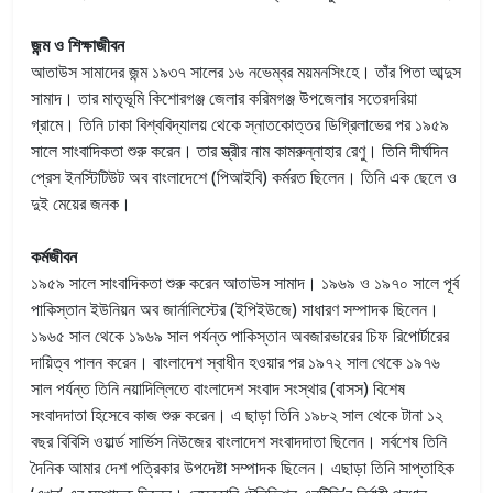
জন্ম ও শিক্ষাজীবন
আতাউস সামাদের জন্ম ১৯৩৭ সালের ১৬ নভেম্বর ময়মনসিংহে। তাঁর পিতা আব্দুস
সামাদ। তার মাতৃভূমি কিশোরগঞ্জ জেলার করিমগঞ্জ উপজেলার সতেরদরিয়া
গ্রামে। তিনি ঢাকা বিশ্ববিদ্যালয় থেকে স্নাতকোত্তর ডিগ্রিলাভের পর ১৯৫৯
সালে সাংবাদিকতা শুরু করেন। তার স্ত্রীর নাম কামরুন্নাহার রেণু। তিনি দীর্ঘদিন
প্রেস ইনস্টিটিউট অব বাংলাদেশে (পিআইবি) কর্মরত ছিলেন। তিনি এক ছেলে ও
দুই মেয়ের জনক।
কর্মজীবন
১৯৫৯ সালে সাংবাদিকতা শুরু করেন আতাউস সামাদ। ১৯৬৯ ও ১৯৭০ সালে পূর্ব
পাকিস্তান ইউনিয়ন অব জার্নালিস্টের (ইপিইউজে) সাধারণ সম্পাদক ছিলেন।
১৯৬৫ সাল থেকে ১৯৬৯ সাল পর্যন্ত পাকিস্তান অবজারভারের চিফ রিপোর্টারের
দায়িত্ব পালন করেন। বাংলাদেশ স্বাধীন হওয়ার পর ১৯৭২ সাল থেকে ১৯৭৬
সাল পর্যন্ত তিনি নয়াদিল্লিতে বাংলাদেশ সংবাদ সংস্থার (বাসস) বিশেষ
সংবাদদাতা হিসেবে কাজ শুরু করেন। এ ছাড়া তিনি ১৯৮২ সাল থেকে টানা ১২
বছর বিবিসি ওয়ার্ল্ড সার্ভিস নিউজের বাংলাদেশ সংবাদদাতা ছিলেন। সর্বশেষ তিনি
দৈনিক আমার দেশ পত্রিকার উপদেষ্টা সম্পাদক ছিলেন। এছাড়া তিনি সাপ্তাহিক