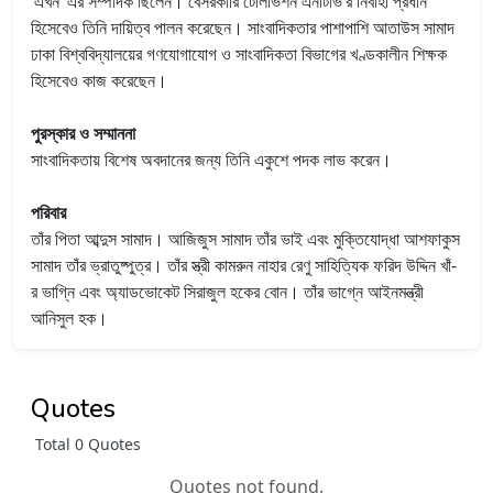
‘এখন’ এর সম্পাদক ছিলেন। বেসরকারি টেলিভিশন এনটিভি’র নির্বাহী প্রধান
হিসেবেও তিনি দায়িত্ব পালন করেছেন। সাংবাদিকতার পাশাপাশি আতাউস সামাদ
ঢাকা বিশ্ববিদ্যালয়ের গণযোগাযোগ ও সাংবাদিকতা বিভাগের খণ্ডকালীন শিক্ষক
হিসেবেও কাজ করেছেন।
পুরস্কার ও সম্মাননা
সাংবাদিকতায় বিশেষ অবদানের জন্য তিনি একুশে পদক লাভ করেন।
পরিবার
তাঁর পিতা আব্দুস সামাদ। আজিজুস সামাদ তাঁর ভাই এবং মুক্তিযোদ্ধা আশফাকুস
সামাদ তাঁর ভ্রাতুষ্পুত্র। তাঁর স্ত্রী কামরুন নাহার রেণু সাহিত্যিক ফরিদ উদ্দিন খাঁ-
র ভাগ্নি এবং অ্যাডভোকেট সিরাজুল হকের বোন। তাঁর ভাগ্নে আইনমন্ত্রী
আনিসুল হক।
Quotes
Total 0 Quotes
Quotes not found.