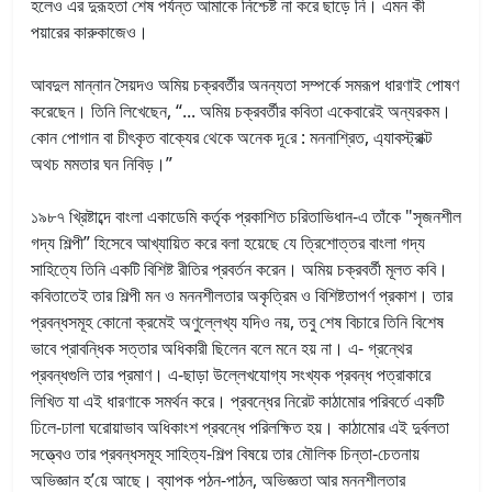
হলেও এর দুরূহতা শেষ পর্যন্ত আমাকে নিশ্চেষ্ট না করে ছাড়ে নি। এমন কী
পয়ারের কারুকাজেও।
আবদুল মান্নান সৈয়দও অমিয় চক্রবর্তীর অনন্যতা সম্পর্কে সমরূপ ধারণাই পোষণ
করেছেন। তিনি লিখেছেন, “... অমিয় চক্রবর্তীর কবিতা একেবারেই অন্যরকম।
কোন পোগান বা চীৎকৃত বাক্যের থেকে অনেক দূরে : মননাশ্রিত, এ্যাবস্ট্রাক্ট
অথচ মমতার ঘন নিবিড়।”
১৯৮৭ খ্রিষ্টাব্দে বাংলা একাডেমি কর্তৃক প্রকাশিত চরিতাভিধান-এ তাঁকে "সৃজনশীল
গদ্য শিল্পী” হিসেবে আখ্যায়িত করে বলা হয়েছে যে ত্রিশোত্তর বাংলা গদ্য
সাহিত্যে তিনি একটি বিশিষ্ট রীতির প্রবর্তন করেন। অমিয় চক্রবর্তী মূলত কবি।
কবিতাতেই তার শিল্পী মন ও মননশীলতার অকৃত্রিম ও বিশিষ্টতাপর্ণ প্রকাশ। তার
প্রবন্ধসমূহ কোনো ক্রমেই অণুল্লেখ্য যদিও নয়, তবু শেষ বিচারে তিনি বিশেষ
ভাবে প্রাবন্ধিক সত্তার অধিকারী ছিলেন বলে মনে হয় না। এ- গ্রন্থের
প্রবন্ধগুলি তার প্রমাণ। এ-ছাড়া উল্লেখযোগ্য সংখ্যক প্রবন্ধ পত্রাকারে
লিখিত যা এই ধারণাকে সমর্থন করে। প্রবন্ধের নিরেট কাঠামোর পরিবর্তে একটি
ঢিলে-ঢালা ঘরোয়াভাব অধিকাংশ প্রবন্ধে পরিলক্ষিত হয়। কাঠামোর এই দুর্বলতা
সত্ত্বেও তার প্রবন্ধসমূহ সাহিত্য-শিল্প বিষয়ে তার মৌলিক চিন্তা-চেতনায়
অভিজ্ঞান হ’য়ে আছে। ব্যাপক পঠন-পাঠন, অভিজ্ঞতা আর মননশীলতার