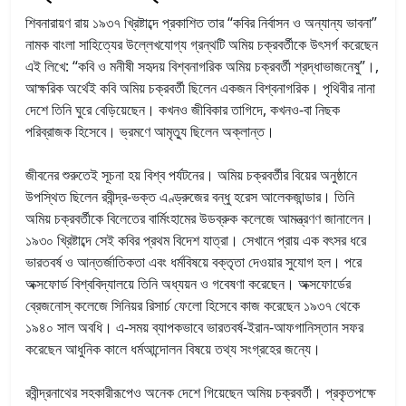
শিবনারায়ণ রায় ১৯৩৭ খ্রিষ্টাব্দে প্রকাশিত তার “কবির নির্বাসন ও অন্যান্য ভাবনা”
নামক বাংলা সাহিত্যের উল্লেখযোগ্য গ্রন্থটি অমিয় চক্রবর্তীকে উৎসর্গ করেছেন
এই লিখে: “কবি ও মনীষী সহৃদয় বিশ্বনাগরিক অমিয় চক্রবর্তী শ্রদ্ধাভাজনেষু”।,
আক্ষরিক অর্থেই কবি অমিয় চক্রবর্তী ছিলেন একজন বিশ্বনাগরিক। পৃথিবীর নানা
দেশে তিনি ঘুরে বেড়িয়েছেন। কখনও জীবিকার তাগিদে, কখনও-বা নিছক
পরিব্রাজক হিসেবে। ভ্রমণে আমৃত্যু ছিলেন অক্লান্ত।
জীবনের শুরুতেই সূচনা হয় বিশ্ব পর্যটনের। অমিয় চক্রবর্তীর বিয়ের অনুষ্ঠানে
উপস্থিত ছিলেন রবীন্দ্র-ভক্ত এণ্ড্রুজের বন্ধু হরেস আলেকজান্ডার। তিনি
অমিয় চক্রবর্তীকে বিলেতের বার্মিংহামের উডব্রুক কলেজে আমন্ত্রণণ জানালেন।
১৯৩০ খ্রিষ্টাব্দে সেই কবির প্রথম বিদেশ যাত্রা। সেখানে প্রায় এক বৎসর ধরে
ভারতবর্ষ ও আন্তর্জাতিকতা এবং ধর্মবিষয়ে বক্তৃতা দেওয়ার সুযোগ হল। পরে
অক্সফোর্ড বিশ্ববিদ্যালয়ে তিনি অধ্যয়ন ও গবেষণা করেছেন। অক্সফোর্ডের
ব্রেজনোস্‌ কলেজে সিনিয়র রিসার্চ ফেলো হিসেবে কাজ করেছেন ১৯৩৭ থেকে
১৯৪০ সাল অবধি। এ-সময় ব্যাপকভাবে ভারতবর্ষ-ইরান-আফগানিস্তান সফর
করেছেন আধুনিক কালে ধর্মআন্দোলন বিষয়ে তথ্য সংগ্রহের জন্যে।
রবীন্দ্রনাথের সহকারীরূপেও অনেক দেশে গিয়েছেন অমিয় চক্রবর্তী। প্রকৃতপক্ষে