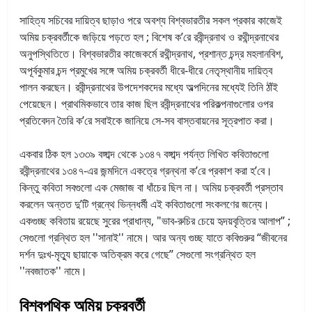
সাহিত্য সচিবের দায়িত্ব ছাড়াও পরে অবশ্য বিশ্বভারতীর সকল প্রকার কাজেই
অমিয় চক্রবর্তীকে জড়িয়ে পড়তে হল ; বিশেষ ক’রে রবীন্দ্রনাথ ও রথীন্দ্রনাথের
অনুপস্থিতিতে। বিশ্বভারতীর কাজেকর্মে রথীন্দ্রনাথ, প্রশান্ত চন্দ্র মহলানবিশ,
অপূর্বকুমার চন্দ প্রমুখের সঙ্গে অমিয় চক্রবর্তী ধীরে-ধীরে নেতৃস্থানীয় দায়িত্ব
পালন করছেন। রবীন্দ্রনাথের উপদেশকদের মধ্যে অল্পদিনের মধ্যেই তিনি ঠাঁই
পেয়েছেন। প্রাথমিকভাবে তার কাজ ছিল রবীন্দ্রনাথের পরিকল্পনাগুলোর ওপর
প্রতিবেদন তৈরি ক’রে সবাইকে জানিয়ে সে-সব বাস্তবায়নের সূত্রপাত করা।
একবার ঠিক হল ১৩৩৯ বঙ্গাব্দ থেকে ১৩৪৭ বঙ্গাব্দ পর্যন্ত লিখিত কবিতাগুলো
রবীন্দ্রনাথের ১৩৪৭-এর জন্মদিনে একত্রে গ্রন্থনা ক’রে প্রকাশ করা হ’বে।
কিন্তু কবিতা সবগুলো এক মেজাজ বা ধাঁচের ছিল না। অমিয় চক্রবর্তী প্রস্তাব
করলেন অন্তত দু’টি গ্রন্থে ভিন্নধর্মী এই কবিতাগুলো সংকলণের জন্যে।
একগুচ্ছ কবিতায় রয়েছে সুরের প্রাধান্য, "ভাব-রুচির চেয়ে হৃদয়বৃত্তির আলাপ” ;
সেগুলো গ্রন্থিত হল ''সানাই'' নামে। আর অন্য গুচ্ছ যাতে কবিগুরুর “জীবনের
দর্শন দুঃখ-মৃত্যু ছায়াকে অতিক্রম করে গেছে” সেগুলো সংগ্রন্থিত হল
''নবজাতক'' নামে।
বিশ্বপথিক অমিয় চক্রবর্তী