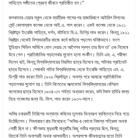
সাহিত্যে সঙ্গীতের প্রেরণা জীবনে প্রতিষ্ঠিত হল।”
কলকাতার হেয়ার স্কুল থেকে ম্যাট্রিক পাসের পর হাজারিবাগে আইরিশ মিশনের
সেন্ট্ কোলাম্বাস কলেজ থেকে আই.এ. পাস করেন। একই কলেজ থেকে ১৯২১
খ্রিষ্টাব্দে ইংরেজি সাহিত্য, দর্শন, বটানিতে বি.এ. ডিগ্রি লাভ করেন। কিন্তু ১৯২১
খ্রিষ্টাব্দ থেকেই বিশ্বভারতীর কাজে কর্মে জড়িয়ে পড়লেন ঘনিষ্ঠভাবে। ফলে
ইন্ডিয়ান সিভিল সার্ভিসে যোগ দেয়ার যে আশৈশব স্বপ্ন তার ছিল তা’ এক নিমেষে
উবে গেল। প্রাতিষ্ঠানিক পড়ালেখার সুযোগ হলো সংর্কীণ। তিনি এম. এ. পরীক্ষা
দিলেন বটে, কিন্তু বিশ্ববিদ্যালয়ের নিয়মিত ছাত্র হিসেবে নয়, পাটনায় প্রাইভেট
ছাত্র হিসেবে। শেষাবধি পাটনা বিশ্ববিদ্যালয় থেকে ইংরেজি সাহিত্যে এম. এ.
ডিগ্রী লাভ করেন তিনি ১৯২৬ খ্রিস্টাব্দে। অবশ্য পরে আবারো প্রাতিষ্ঠানিক
পড়ালেখার সুযোগ হয়। তিনি বিলেতের অক্সফোর্ড বিশ্ববিদ্যালয়ের বেলিয়ল
কলেজের ছাত্র হিসেবে ১৯৩৪-৩৭ পর্যন্ত অধ্যয়ন করেন, কবি টমাস হার্ডির কাব্য
নিয়ে গবেষণার জন্য ডি. ফিল. লাভ করেন ১৯৩৭-সালে।
অমিয় চক্রবর্তী তিরিশের অন্যান্য কবিদের তুলনায় ভিন্নরূপ ব্যক্তিত্ব নিয়ে গড়ে
উঠেছিলেন। শিবনারায়ণ রায় লিখেছেন: “অমিয়-র কোনো নিজস্ব পত্রিকা অথবা
গোষ্ঠী ছিল না। ক্ষীণকায় মৃদুভাষী মানুষটির কিছু গভীর প্রত্যয় ছিল, কিন্তু
বিতর্কে তিনি অনাগ্রহী অথবা আস্থাহীন। অপরপক্ষে জীবনানন্দের মতো তিনি