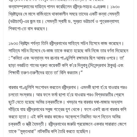
কন্যাসম্প্রদানের দায়িত্ব পালন করেছিলেন রবীন্দ্র-সহচর এণ্ড্রুজ। ১৯৩০
খ্রিষ্টাব্দের মে মাসে বার্মিংহামে থাকাকালীন সময়ে তাদের একটি কন্যা সেমন্তী
(ভট্টাচার্য)-এর জন্ম হয়। সেমন্তী স্বামী ড. সুব্রত ভট্টাচার্য ও পুত্রকন্যাসহ
শিকাগো-তে বাস করছেন।
১৯৩৩ খ্রিষ্টাব্দ পর্যন্ত তিনি রবীন্দ্রনাথের সাহিত্য সচিব হিসেবে কাজ করেছেন।
সাহিত্য সচিব হিসেবে যে-কাজ তাকে করতে হয়েছে কবি নিজে তার বর্ণনা দিয়েছেন
: “কবিতা এবং অন্যান্য সব রচনার পাণ্ডুলিপি রক্ষাভার ছিল আমার ওপরে। তা’
ছাড়া নবরচিত গানের দ্রুত কয়েকটি কপি ক’রে দিনুবাবু (দিনেন্দ্রনাথ ঠাকুর) এবং
শিক্ষার্থী তরুণ-তরুণীদের হাতে তা’ বিলি করতাম।”
বারবার পাণ্ডুলিপি সংশোধন করতেন রবীন্দ্রনাথ। এমনকী ছাপা হ’য়ে যাওয়ার পরও
চলতো সংস্কার। আর ফলে ফর্মা ছাপা হ’য়ে যাওয়ার পরও বিশ্বভারতীর প্রেসে
ছুটে যেতে হয়েছে অমিয় চক্রবর্তীকে। খসড়ার পর বারবার ঘষা-মাজার অভ্যাস
দাঁড়িয়ে যায় রবীন্দ্রনাথের সবুজ পত্রের যুগ থেকে। ফলে একই রচনা বারবার কপি
করতে হতো। এই কপি করার কাজেও অক্লেশে নিয়মিত অংশ নিতেন অমিয়
চক্রবর্তী ও স্ত্রী হৈমন্তী। রবীন্দ্রনাথের জরুরি প্রয়োজনে একবার সারারাত জেগে
তাকে ''মুক্তধারা'' নাটকটির কপি তৈরি করতে হয়েছিল।