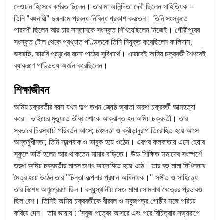
দেওয়ান হিসেবে কর্মরত ছিলেন। তার মা অনিন্দিতা দেবী ছিলেন সাহিত্যিক --
তিনি "বঙ্গনারী" ছদ্মনামে প্রবন্ধ-নিবিন্ধ প্রকাশ করতেন। তিনি সংস্কৃতে
পারদর্শী ছিলেন আর চার সন্তানকে সংস্কৃত শিখিয়েছিলেন নিজেই। গৌরীপুরের
সংস্কৃত টোল থেকে প্রখ্যাত পণ্ডিতকে তিনি নিযুক্ত করেছিলেন কালিদাস,
ভবভূতি, ভারবি প্রমুখের রচনা পাঠের সুবিধার্থে। এভাবেই অমিয় চক্রবর্তী শৈশবেই
ব্যাকরণে পাণ্ডিত্য অর্জন করেছিলেন।
শিক্ষাজীবন
অমিয় চক্রবর্তীর বয়স যখন অল্প তখন জ্যেষ্ঠ ভ্রাতা অরুণ চক্রবর্তী আত্মহত্যা
করে। ভাইয়ের মৃত্যুতে তীব্র শোকে আক্রান্ত হন অমিয় চক্রবর্তী। তার
স্বভাবে চিরস্থায়ী পরিবর্তন আসে; চঞ্চলতা ও ক্রীড়ানুরাগ তিরোহিত হয়ে আসে
অন্তর্মুখীনতা; তিনি স্বল্পবাক ও ভাবুক হয়ে ওঠেন। এরপর কলকাতায় এসে হেয়ার
স্কুলে ভর্তি হলেন আর থাকতেন মামার বাড়িতে। উচ্চ শিক্ষিত মামাদের সংস্পর্শে
তরুণ অমিয় চক্রবর্তীর মানস জগৎ আলোকিত হয়ে ওঠে। তার বড় মামা নিখিলনাথ
মৈত্র হয়ে উঠেন তার "চিন্তা-কল্পনার প্রধান অধিনায়ক।" সঙ্গীত ও সাহিত্যে
তার বিশেষ অণুপ্রেরণা ছিল। বন্ধুস্থানীয় সেজ মামা সোমনাথ মৈত্রের প্রভাবও
ছিল বেশ। তিনিই অমিয় চক্রবর্তীকে বীরবল ও সবুজপত্র গোষ্ঠীর সঙ্গে পরিচয়
করিয়ে দেন। তার ভাষায় : “সবুজ পত্রের আসরে এবং পরে বিচিত্রার সভ্যরূপে