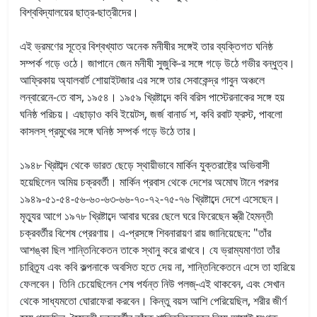
বিশ্ববিদ্যালয়ের ছাত্র-ছাত্রীদের।
এই ভ্রমণের সূত্রে বিশ্বখ্যাত অনেক মনীষীর সঙ্গেই তার ব্যক্তিগত ঘনিষ্ঠ
সম্পর্ক গড়ে ওঠে। জাপানে জেন মনীষী সুজুকি-র সঙ্গে গড়ে উঠে গভীর বন্ধুত্ব।
আফ্রিকায় অ্যালবার্ট শোয়াইটজার এর সঙ্গে তার সেবাকেন্দ্র গাবুন অঞ্চলে
লন্বারেনে-তে বাস, ১৯৫৪। ১৯৫৯ খ্রিষ্টাব্দে কবি বরিস পাস্টেরনাকের সঙ্গে হয়
ঘনিষ্ঠ পরিচয়। এছাড়াও কবি ইয়েটস্‌, জর্জ বানার্ড শ, কবি রবাট ফ্রস্ট, পাবলো
কাসলস্‌ প্রমুখের সঙ্গে ঘনিষ্ঠ সম্পর্ক গড়ে উঠে তার।
১৯৪৮ খ্রিষ্টাব্দ থেকে ভারত ছেড়ে স্থায়ীভাবে মার্কিন যুক্তরাষ্ট্রে অভিবাসী
হয়েছিলেন অমিয় চক্রবর্তী। মার্কিন প্রবাস থেকে দেশের অমোঘ টানে পরপর
১৯৪৯-৫১-৫৪-৫৬-৬০-৬৩-৬৬-৭০-৭২-৭৫-৭৬ খ্রিষ্টাব্দে দেশে এসেছেন।
মৃত্যুর আগে ১৯৭৮ খ্রিষ্টাব্দে আবার ঘরের ছেলে ঘরে ফিরেছেন স্ত্রী হৈমন্তী
চক্রবর্তীর বিশেষ প্রেরণায়। এ-প্রসঙ্গে শিবনারায়ণ রায় জানিয়েছেন: "তাঁর
আশঙ্কা ছিল শান্তিনিকেতন তাকে স্থানু করে রাখবে। যে ভ্রাম্যমাণতা তাঁর
চারিত্র্য এবং কবি কল্পনাকে অবসিত হতে দেয় না, শান্তিনিকেতনে এসে তা হারিয়ে
ফেলবেন। তিনি চেয়েছিলেন শেষ পর্যন্ত নিউ পলজ্‌-এই থাকবেন, এবং সেখান
থেকে সাধ্যমতো ঘোরাফেরা করবেন। কিন্তু বয়স আশি পেরিয়েছিল, শরীর জীর্ণ