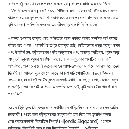
বাড়িতে রবীন্দ্রনাথের সঙ্গে প্রথম সাক্ষাৎ হয়। তারপর কবির আহ্বানে তিনি
শান্তিনিকেতনে যান। সেটি ১৯১৮ খিষ্টাব্দের কথা। সেখানেই রবীন্দ্রনাথের সঙ্গে
ঘনিষ্ঠ পরিচয়ের সূত্রপাত। শান্তিনিকেতনের সঙ্গে যোগাযোগ তার জীবনের মোড়
ঘুরিয়ে দেয়। শান্তিনিকেতনের-এর জীবন প্রসঙ্গে তিনি লিখেছেন :
একান্ত উৎসাহে ভাস্বর সেই অভিজ্ঞতা আজ পর্যন্ত আমার মানসিক অধিকারের
বাইরে রয়ে গেছে। শালবীথির তপ্ত ছায়াবৃত মর্মর, ছাতিমতলার শুভ্র স্তব্ধ পাথর
এবং উৎকীর্ণ মন, রবীন্দ্রনাথের গভীর বাক্যালাপ এবং অজস্র আতিথ্য, প্রমথবাবুর
হাস্যকৌতুকময় প্রখর মননশীল আলোচনা ও বন্ধুত্বের অযাচিত দান একটি
অপরিণত, অজ্ঞাত বাঙালি ছেলের সাহস আশা-কল্পনাকে ছাপিয়ে অপরূপ হয়ে দেখা
দিয়েছিল। আজও বুকে জেগে আছে আকাশ মাঠ খোয়াইয়ের পাণ্ডুর উজ্জ্বল
বলয়-চক্র, দারুণ গ্রীষ্মে উৎফুল্ল আমলকী-সারি এবং বহু দূরে পাড়-বসানো সবুজ
তালতড়ি। আশ্রমেরই অভিন্ন অন্তর্গত রূপে সেই দৃষ্টি আমার কৈশোর জীবনে
প্রসারিত”।
১৯২৭ খ্রিষ্টাব্দের ডিসেম্বর মাসে স্থায়ীভাবে শান্তিনিকেতনে চলে আসেন অমিয়
চক্রবর্তী। পরের বছর রবীন্দ্রনাথের উদ্যোগেই তার বিয়ে হল ড্যানিশ কন্যা
কোপেনহেগেনবাসী হিয়োর্ডিস সিগার্ড (Hjordis Siggaard)-এর সঙ্গে।
রবীন্দ্রনাথ বিদেশিনী নববধূর নাম দিয়েছিলেন হৈমন্তী। এ-বিয়েতে