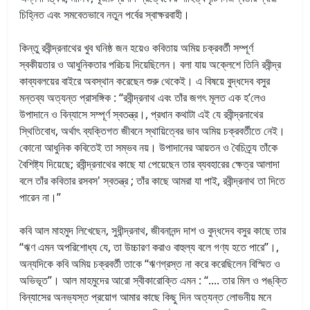
চিহ্নিত এবং সমবেতভাবে নতুন পর্বের স্বাক্ষরবাহী।
কিন্তু রবীন্দ্রনাথের খুব ঘনিষ্ঠ জন হয়েও কবিতায় অমিয় চক্রবর্তী সম্পূর্ণ
স্বকীয়তার ও আধুনিকতার পরিচয় দিয়েছিলেন। বলা যায় অক্লেশে তিনি রবীন্দ্র
কাব্যবলয়ের বাইরে অবস্থান করেছেন শুরু থেকেই। এ বিষয়ে বুদ্ধদেব বসুর
মন্তব্য অত্যন্ত প্রাসঙ্গিক : “রবীন্দ্রনাথ এবং তাঁর জগৎ মূলত এক হ’লেও
উপাদানে ও বিন্যাসে সম্পূর্ণ স্বতন্ত্র।, প্রধান কথাটা এই যে রবীন্দ্রনাথের
স্থিতিবোধ, অর্থাৎ ব্যক্তিগত জীবনে স্থায়িত্বের ভাব অমিয় চক্রবর্তীতে নেই।
কোনো আধুনিক কবিতেই তা সম্ভব নয়। উপাদানের আয়তন ও বৈচিত্র্য তাঁকে
বৈশিষ্ট্য দিয়েছে; রবীন্দ্রনাথের কাছে যা পেয়েছেন তার ব্যবহারের ক্ষেত্র আলাদা
বলে তাঁর কবিতার রসবস' স্বতন্ত্র ; তাঁর কাছে আমরা যা পাই, রবীন্দ্রনাথ তা দিতে
পারেন না।”
কবি আল মাহমুদ লিখেছেন, সুধীন্দ্রনাথ, জীবনানন্দ দাশ ও বুদ্ধদেব বসুর কাছে তার
“ঋণ এমন অপরিশোধ্য যে, তা উচ্চারণ করাও বাহুল্য বলে গণ্য হতে পারে”।,
অন্যদিকে কবি অমিয় চক্রবর্তী তাকে “ঋণগ্রস্ত না করে করেছিলেন বিস্মিত ও
অভিভূত”। আল মাহমুদের আরো স্বীকারোক্তি এমন : “.... তার মিল ও পঙ্‌ক্তি
বিন্যাসের অনভ্যস্ত প্রয়োগ আমার কাছে কিছু দিন অত্যন্ত লোভনীয় মনে