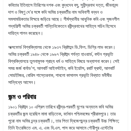
কবিতার ইতিহাসে তিরিশের দশক এবং বুদ্ধদেব বসু, সুধীন্দ্রনাথ দত্ত, জীবনানন্দ
দাশ ও বিষ্ণু দে'র সঙ্গে কবি অমিয় চক্রবর্তীর নাম অবিনাশী বন্ধন ও
সমসাময়িকতার বিস্ময়ে জড়িয়ে আছে। শীর্ষস্থানীয় আধুনিক কবি এবং সৃজনশীল
গদ্যশিল্পী অমিয় চক্রবর্তী শান্তিনিকেতনে রবীন্দ্রনাথের সাহিত্য সচিব হিসেবে
দায়িত্ব পালন করেছেন।
অক্সফোর্ড বিশ্ববিদ্যালয় থেকে ১৯৩৭ খ্রিষ্টাব্দে ডি.ফিল. ডিগ্রি লাভ করেন।
অমিয় চক্রবর্তী ১৯৪৮ থেকে ১৯৬৭ খ্রিষ্টাব্দ পর্যন্ত হাওয়ার্ড, বস্টন প্রভৃতি
বিশ্ববিদ্যালয়ে তুলনামূলক প্রাচ্য ধর্ম ও সাহিত্য বিষয়ে অধ্যাপনা করেন। সেই
সময় জর্জ বার্নাড'শ, আলবার্ট আইনস্টাইন, কবি ইয়েটস, রবার্ট ফ্রস্ট, আলবার্ট
সোয়ইটজর, বোরিস পাস্তেরনাক, পাবলো কাসালস প্রভৃতি বিখ্যাত মনীষীর
সান্নিধ্যে আসেন।
জন্ম ও পরিবার
১৯০১ খ্রিষ্টাব্দ ১০ এপ্রিল তারিখে রবীন্দ্র-পরবর্তী যুগের অন্যতম কবি অমিয়
চক্রবর্তীর জন্ম হয়েছিল মামা বাড়িতেক, বর্তমান পশ্চিমবঙ্গের শ্রীরামপুরে। তার
পুরো নাম অমিয় চন্দ্র চক্রবর্তী।, তার পিতা দ্বিজেশচন্দ্র চক্রবর্তী উচ্চ শিক্ষিত;
তিনি ইংরেজিতে এম. এ. এবং বি.এল. পাস করে আসামে গৌরীপুর এস্টেটের