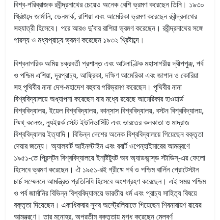
বিশ্ব-পরিব্রাজক রবীন্দ্রনাথের চেয়েও অনেক বেশি ভ্রমণ করেছেন তিনি। ১৯৩০
খ্রিষ্টাব্দে জার্মানি, ডেনমার্ক, রাশিয়া এবং আমেরিকা ভ্রমণ করেছেন রবীন্দ্রনাথের
সহযাত্রী হিসেবে। পরে আরও দু’বার রাশিয়া ভ্রমণ করেছেন। রবীন্দ্রনাথের সঙ্গে
পারস্য ও মধ্যপ্রাচ্য ভ্রমণ করেছেন ১৯৩২ খ্রিষ্টাব্দে।
বিশ্বনাগরিক অমিয় চক্রবর্তী প্রশান্ত এবং আটলাণ্টিক মহাসাগরীয় দ্বীপপুঞ্জ, পর্ব
ও পশ্চিম এশিয়া, দূরপ্রাচ্য, আফ্রিকা, দক্ষিণ আমেরিকা এবং জাপান ও কোরিয়া
সহ পৃথিবীর নানা দেশ-মহাদেশ বহুবার পরিভ্রমণ করেছেন। পৃথিবীর নানা
বিশ্ববিদ্যালয়ে অধ্যাপনা করেছেন যার মধ্যে রয়েছে আমেরিকার হাওয়ার্ড
বিশ্ববিদ্যালয়, ইয়েল বিশ্ববিদ্যালয়, কান্‌সাস বিশ্ববিদ্যালয়, বস্টন বিশ্ববিদ্যালয়,
স্মিথ্‌ কলেজ, ন্যুইয়র্ক স্টেট ইউনিভার্সিটি এবং ভারতের কলকাতা ও মাদ্রাজ
বিশ্ববিদ্যালয় ইত্যাদি। বিভিন্ন দেশের অনেক বিশ্ববিদ্যালয়ে গিয়েছেন বক্তৃতা
দেয়ার জন্যে। অ্যালবার্ট আইনস্টাইন এবং রবার্ট ওপেন্‌হাইমারের আমন্ত্রণে
১৯৫১-তে প্রিন্স্‌টন বিশ্ববিদ্যালয়ে ইন্‌ষ্টিট্যুট অব অ্যাডভান্স্‌ড স্টাডিস্‌-এর ফেলো
হিসেবে ভ্রমণ করেছেন। ঐ ১৯৫১-রই গ্রীষ্মে পর্ব ও পশ্চিম বার্লিন প্রোটেস্টান
চার্চ সম্মেলনে আমন্ত্রিত প্রতিনিধি হিসেবে অংশগ্রহণ করেছেন। এই সময় পশ্চিম
ও পর্ব জার্মানির বিভিন্ন বিশ্ববিদ্যালয়ে ভারতীয় ধর্ম এবং প্রাচ্য সাহিত্য বিষয়ে
বক্তৃতা দিয়েছেন। একাধিকবার সুদর অস্ট্রেলিয়াতে গিয়েছেন শিবনারায়ণ রায়ের
আমন্ত্রণে। তার মনোহর, অপ্রতীম বক্তৃতায় মুগ্ধ করেছেন মেলবর্ণ