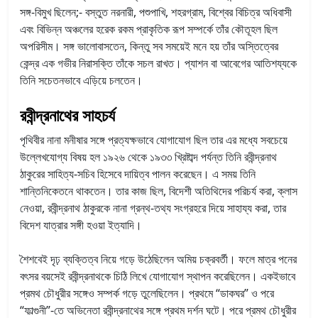
সঙ্গ-বিমুখ ছিলেন;- বস্তুত নরনারী, পশুপাখি, শহরগ্রাম, বিশ্বের বিচিত্র অধিবাসী
এবং বিভিন্ন অঞ্চলের হরেক রকম প্রাকৃতিক রূপ সম্পর্কে তাঁর কৌতূহল ছিল
অপরিসীম। সঙ্গ ভালোবাসতেন, কিন্তু সব সময়েই মনে হয় তাঁর অস্তিত্বের
কেন্দ্র এক গভীর নিরাসক্তি তাঁকে সচল রাখত। প্যাশন বা আবেগের আতিশয্যকে
তিনি সচেতনভাবে এড়িয়ে চলতেন।
রবীন্দ্রনাথের সাহচর্য
পৃথিবীর নানা মনীষার সঙ্গে প্রত্যক্ষভাবে যোগাযোগ ছিল তার এর মধ্যে সবচেয়ে
উল্লেখযোগ্য বিষয় হল ১৯২৬ থেকে ১৯৩৩ খ্রিষ্টাব্দ পর্যন্ত তিনি রবীন্দ্রনাথ
ঠাকুরের সাহিত্য-সচিব হিসেবে দায়িত্ব পালন করেছেন। এ সময় তিনি
শান্তিনিকেতনে থাকতেন। তার কাজ ছিল, বিদেশী অতিথিদের পরিচর্য করা, ক্লাস
নেওয়া, রবীন্দ্রনাথ ঠাকুরকে নানা গ্রন্থ-তথ্য সংগ্রহরে দিয়ে সাহায্য করা, তার
বিদেশ যাত্রার সঙ্গী হওয়া ইত্যাদি।
শৈশবেই দৃঢ় ব্যক্তিত্ব নিয়ে গড়ে উঠেছিলেন অমিয় চক্রবর্তী। ফলে মাত্র পনের
বৎসর বয়সেই রবীন্দ্রনাথকে চিঠি লিখে যোগাযোগ স্থাপন করেছিলেন। একইভাবে
প্রমথ চৌধুরীর সঙ্গেও সম্পর্ক গড়ে তুলেছিলেন। প্রথমে “ডাকঘর” ও পরে
“ফাল্গুনী”-তে অভিনেতা রবীন্দ্রনাথের সঙ্গে প্রথম দর্শন ঘটে। পরে প্রমথ চৌধুরীর