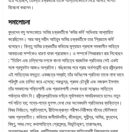
হয়ে পড়েছিল, হৈমন্তী চক্রবর্তীর তাঁকে শান্তিনিকেতনে নিয়ে আসাই সংগত
বিবেচনা করলেন।
সমালোচনা
বুদ্ধদেব বসু অসংকোচে অমিয় চক্রবর্তীকে ‘কবির কবি’ অভিধায় আখ্যায়িত
করেছিলেন। আর আবু সয়ীদ আইয়ুব অমিয় চক্রবর্তীকে তার ‘প্রিয়তম কবি’
বলেছেন। কিন্তু অমিয় চক্রবর্তীর কবিতার মূল্যায়ন প্রসঙ্গে সমকালীন সাহিত্য
আবহাওয়া সর্ম্পকেও ধারণা থাকা প্রয়োজন। এ সম্পর্কে শিবরারায়ণ রায় লিখেছেন
: “তিরিশ এবং চল্লিশের দশকে বাংলা সাহিত্যে বহুজনিক প্রতিভার সেই একই
সঙ্গে প্রস্ফুটন আজও অপ্রতিম। বঙ্কিমের পরে প্রায় অর্ধশতাব্দী ধরে রবীন্দ্রনাথ
এই সাহিত্যের বস্তুত: একচ্ছত্র সম্রাট; তাঁর অনিঃশেষ প্রতিভা তাকে নানা ভাবে
পরিপুষ্ট এবং চালিত করে এসেছে; শরৎচন্দ্র, প্রমথ চৌধুরী এবং নজরুল ইসলাম
তাঁর সমকালের শক্তিশালী এবং প্রভাবশালী লেখক হওয়া সত্ত্বেও সাহিত্যে
পর্বান্তর ঘটান নি। রবীন্দ্রপ্রতিভার বর্ণাঢ্য সূর্যাসকালে সাময়িকভাবে হলেও নতুন
পর্ব সচিত হয়; গদ্যে-পদ্যে যুগপৎ দেখা দেয় অনেকগুলি প্রতিভাধর ব্যক্তিত্ব।
বিষয় নির্বাচনে, প্রতিন্যাসে, রীতিসংক্রান্ত পরীক্ষা-নিরীক্ষায় যাঁদের মৌলিকতা
আজ প্রশ্নাতীত। কবিতায় জসীমউদদীন, জীবনানন্দ, সুধীন্দ্র, অমিয়, বুদ্ধদেব,
বিষ্ণু, সমর সেন; কথাসাহিত্যে প্রেমেন্দ্র, বিভূতিভূষণ, তারাশঙ্কর,
অন্নদাশঙ্কর, মানিক, ধূর্জটিপ্রসাদ প্রত্যেকের সাহিত্যসৃষ্টি নিজস্বতার দ্বারা