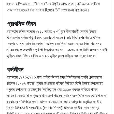
সংসদের স্পিকার ড. শিরীন শারমিন চৌধুরীর কাছে ৩ জানুয়ারী ২০১৯ তারিখে
একাদশ সংসদের সংসদ সদস্য হিসেবে তিনি শপথবাক্য পাঠ করেন।
প্রাথমিক জীবন
আফতাব উদ্দিন সরকার ১৯৫০ সালের ৬ এপ্রিল নীলফামারী জেলার ডিমলা
উপজেলার পশ্চিম খড়িবাড়িতে জন্মগ্রহণ করেন। তার পিতা মোঃ ইমাজ উদ্দিন
সরকার ও মাতা নাসরিন বেগম। আফতাবের পিতা ১৯৪৭ ভারত বিভাগের সময়
ভারত থেকে তৎকালীন পূর্ব পাকিস্তানে আসেন। ১৯৭১ সালে তিনি একজন সাহসী
মুক্তিযোদ্ধা হিসেবে নিজ এলাকায় মুক্তিযুদ্ধে সক্রিয় অংশগ্রহণ করেন।
কর্মজীবন
আফতাব ১৯৭৩-১৯৮৩ সাল পর্যন্ত ডিমলা সদর ইউনিয়নের ইউপি চেয়ারম্যান
ছিলেন।১৯৮৭ সালের প্রথম উপজেলা পরিষদ নির্বাচনে তিনি ডিমলা উপজেলার
প্রথম উপজেলা চেয়ারম্যান নির্বাচিত হন এবং ১৯৯০ পর্যন্ত দায়িত্ব পালন
করেন।২০০৯ সালে পুনরায় উপজেলা পরিষদ নির্বাচন হলে তিনি আবারও উপজেলা
চেয়ারম্যান নির্বাচিত হন। আফতাব ২০১৪ সালের ৫ জানুয়ারি অনুষ্ঠিত জাতীয়
সংসদ নির্বাচনে নীলফামারী-১ (ডোমার ডিমলা) আসনের জাতীয় সংসদ সদস্য
নির্বাচিত হন। ২০১৮ সালের একাদশ জাতীয় সংসদ নির্বাচনে তিনি আওয়ামী লীগের