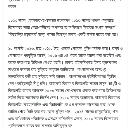
করেন।
২০১৩ সালে, হেফাজত-ই-ইসলাম বাংলাদেশ ২০১৩ সালের শাপলা স্কোয়ার
বিক্ষোভের সময় নেতা-কর্মীদের অপসারণের অভিযানে নিহতের সংখ্যা সম্পর্কে
'বিভ্রান্তি ছড়ানোর' জন্য খানের বিরুদ্ধে ঢাকায় একটি মামলা দায়ের করা হয়।
১০ আগস্ট ২০১৩, রাত ১০:৩০ টায়, খানকে গোয়েন্দা পুলিশ আটক করে। তথ্য ও
যোগাযোগ প্রযুক্তি আইন, ২০০৬ এর ৫৪ ধারায় তাকে আটক করা হয়েছিল এবং
তাকে কারাগারে ডিভিশন দেওয়া হয়নি। ঢাকায় হাইকমিশনার হিদার ক্রুডেনের
মাধ্যমে কানাডা তার মুক্তির আহ্বান জানিয়েছে।বাংলাদেশের অসংখ্য
মানবাধিকার কর্মী তার মুক্তির দাবি জানান। বাংলাদেশের কূটনীতিকদের ব্রিফিং
দেন পররাষ্ট্রমন্ত্রী দীপু মনি। হাইকোর্ট বিভাগের বিচারপতি সালমা মাসুদ চৌধুরী ও
বিচারপতি জাফর আহমেদ ২০১৩ সালের সেপ্টেম্বরে খানকে কারাগারে ডিভিশনের
মর্যাদা দিতে সরকারকে নির্দেশ দেন। ২০১৩ সালের অক্টোবরে, হাইকোর্ট বিভাগের
বিচারপতি বোরহানউদ্দিন এবং বিচারপতি কে এম কামরুল কাদেরের কাছ থেকে
জামিন পেয়ে তিনি কারাগার থেকে মুক্তি পান। ২০১৪ সালের জানুয়ারিতে, খান
এবং অধিকারের পরিচালক এএসএম নাসিরুদ্দিন এলান, ২০১৩ সালের বিক্ষোভের
প্রতিবেদনে দায়ের করা মামলায় অভিযুক্ত হন।