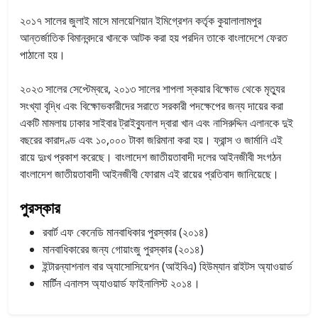
২০১৭ সালের জুলাই মাসে মালয়েশিয়ান ইমিগ্রেশন কর্তৃক কুয়ালালামপুর
আন্তর্জাতিক বিমানবন্দরে খানকে আটক করা হয় পরদিন তাকে বাংলাদেশে ফেরত
পাঠানো হয়।
২০২৩ সালের সেপ্টেম্বরে, ২০১৩ সালের শাপলা স্কয়ার বিক্ষোভ থেকে মৃত্যুর
সংখ্যা বৃদ্ধি এবং বিক্ষোভকারীদের সরাতে সরকারী পদক্ষেপের জন্য দায়ের করা
একটি মামলায় ঢাকার সাইবার ট্রাইব্যুনাল দ্বারা খান এবং নাসিরুদ্দিন এলানকে দুই
বছরের কারাদণ্ড এবং ১০,০০০ টাকা জরিমানা করা হয়। ফ্রান্স ও জার্মানি এই
রায়ে দুঃখ প্রকাশ করেছে। বাংলাদেশ জাতীয়তাবাদী দলের আইনজীবী সংগঠন
বাংলাদেশ জাতীয়তাবাদী আইনজীবী ফোরাম এই রায়ের প্রতিবাদ জানিয়েছে।
পুরস্কার
রবার্ট এফ কেনেডি মানবাধিকার পুরস্কার (২০১৪)
মানবাধিকারের জন্য গোয়াংজু পুরস্কার (২০১৪)
ইন্টারন্যাশনাল বার অ্যাসোসিয়েশন (আইবিএ) হিউম্যান রাইটস অ্যাওয়ার্ড
মার্টিন এনালস অ্যাওয়ার্ড ফাইনালিস্ট ২০১৪।