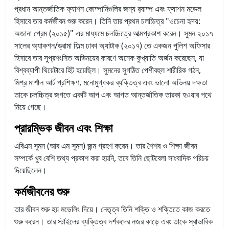
প্রধান আন্তর্জাতিক ফ্যাশন কোম্পানিগুলির জন্য র‌্যাম্প এবং ফ্যাশন মডেল
হিসাবে তার কর্মজীবন শুরু করেন। তিনি তার প্রথম চলচ্চিত্র "ওচেনা হৃদয়:
অজানা প্রেম (২০১৫)" এর মাধ্যমে চলচ্চিত্রে আত্মপ্রকাশ করেন। সুমন ২০১৭
সালের অ্যাকশন/ড্রামা ফিল্ম ঢাকা অ্যাটাক (২০১৭) তে একজন পুলিশ অফিসার
হিসাবে তার সুপ্রশংসিত অভিনয়ের কারণে অনেক কুখ্যাতি অর্জন করেছেন, যা
বিশ্বব্যাপী থিয়েটারে হিট হয়েছিল। সুমনের সুগঠিত পেশীবহুল শারীরিক গঠন,
মিশ্র মার্শাল আর্ট প্রশিক্ষণ, মনোমুগ্ধকর ব্যক্তিত্ব এবং ভালো অভিনয় দক্ষতা
তাকে চলচ্চিত্র জগতে একটি আপ এবং আগত আন্তর্জাতিক তারকা হওয়ার পথে
নিয়ে গেছে।
প্রারম্ভিক জীবন এবং শিক্ষা
এবিএম সুমন (আব এম সুমন) জন্ম গ্রহণ করেন। তার শৈশব ও শিক্ষা জীবন
সম্পর্কে খুব বেশি তথ্য প্রকাশ করা হয়নি, তবে তিনি ছোটবেলা সাংবাদিক পরিচয়
দিয়েছিলেন।
কর্মজীবনের শুরু
তার জীবন শুরু হয় মডেলিং দিয়ে। নেতৃত্ব তিনি শক্তি ও শক্তিতে কাজ করতে
শুরু করেন। তার স্টাইলের ব্যক্তিত্ব দর্শকদের নজর কাড়ে এবং তাকে স্বাভাবিক