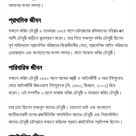
আসনের সংসদ সদস্য।
প্রাথমিক জীবন
ফজলে করিম চৌধুরী ৬ নভেম্বর ১৯৫৪ সালে চট্টগ্রামের রাউজানের গহিরার বক্স
আলী চৌধুরী বাড়ীতে জন্মগ্রহণ করেন। তার পিতা ফজলুল কবির চৌধুরী ছিলেন
পূর্ব পাকিস্তান প্রাদেশিক পরিষদের বিরোধীদলীয় নেতা, প্রাদেশিক আইন পরিষদের
চেয়ারম্যান এবং বাংলাদেশের সংসদ সদস্য। মাতা সাজেদা কবির চৌধুরী।
পারিবারিক জীবন
ফজলে করিম চৌধুরী ১৯৯০ সালে সাবেক মন্ত্রী ও আইনজীবী এ আর ইউসুফের
মেয়ে আইনজীবী রিজওয়ানা ইউসুফকে (বি. ১৯৯০; বিচ্ছেদ. ২০০২) বিয়ে
করেন। এই দম্পতীর ২ ছেলে ফারাজ করিম চৌধুরী ও ফারহান করিম চৌধুরী।
তার চাচা ছিলেন ফজলুল কাদের চৌধুরী। চাচাতো ভাই এবং বাংলাদেশ
জাতীয়তাবাদী দলের রাজনীতিবিদ সালাউদ্দিন কাদের চৌধুরী এবং গিয়াসউদ্দিন
কাদের চৌধুরী চট্টগ্রামে ফজলে করিমের প্রধান রাজনৈতিক প্রতিপক্ষ ছিলেন।