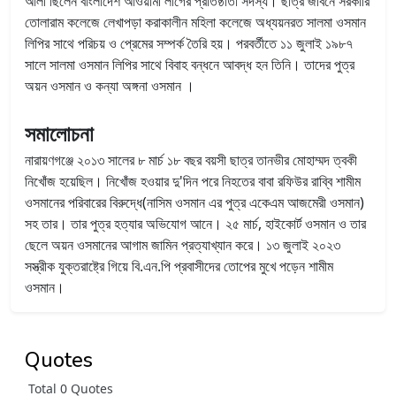
আলী ছিলেন বাংলাদেশ আওয়ামী লীগের প্রতিষ্ঠাতা সদস্য। ছাত্র জীবনে সরকারি
তোলারাম কলেজে লেখাপড়া করাকালীন মহিলা কলেজে অধ্যয়নরত সালমা ওসমান
লিপির সাথে পরিচয় ও প্রেমের সম্পর্ক তৈরি হয়। পরবর্তীতে ১১ জুলাই ১৯৮৭
সালে সালমা ওসমান লিপির সাথে বিবাহ বন্ধনে আবদ্ধ হন তিনি। তাদের পুত্র
অয়ন ওসমান ও কন্যা অঙ্গনা ওসমান ।
সমালোচনা
নারায়ণগঞ্জে ২০১৩ সালের ৮ মার্চ ১৮ বছর বয়সী ছাত্র তানভীর মোহাম্মদ ত্বকী
নিখোঁজ হয়েছিল। নিখোঁজ হওয়ার দু'দিন পরে নিহতের বাবা রফিউর রাব্বি শামীম
ওসমানের পরিবারের বিরুদ্ধে(নাসিম ওসমান এর পুত্র একেএম আজমেরী ওসমান)
সহ তার। তার পুত্র হত্যার অভিযোগ আনে। ২৫ মার্চ, হাইকোর্ট ওসমান ও তার
ছেলে অয়ন ওসমানের আগাম জামিন প্রত্যাখ্যান করে। ১৩ জুলাই ২০২৩
সস্ত্রীক যুক্তরাষ্ট্রে গিয়ে বি.এন.পি প্রবাসীদের তোপের মুখে পড়েন শামীম
ওসমান।
Quotes
Total 0 Quotes