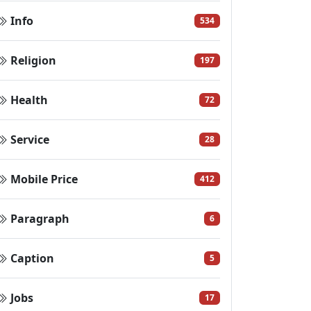
Info
534
Religion
197
Health
72
Service
28
Mobile Price
412
Paragraph
6
Caption
5
Jobs
17